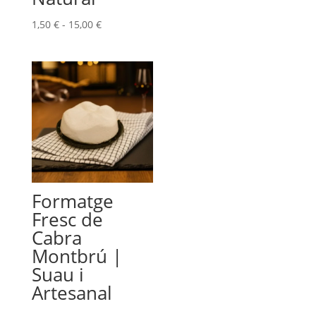
Rango
1,50
€
-
15,00
€
de
precios:
desde
1,50 €
hasta
15,00 €
Formatge
Fresc de
Cabra
Montbrú |
Suau i
Artesanal