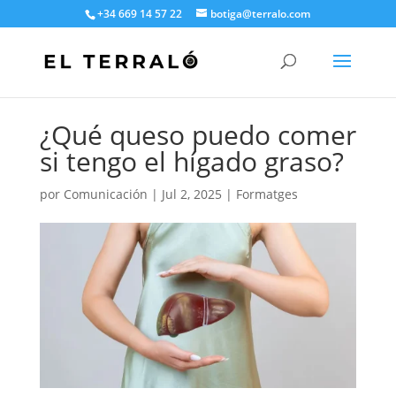
+34 669 14 57 22
botiga@terralo.com
¿Qué queso puedo comer
si tengo el hígado graso?
por
Comunicación
|
Jul 2, 2025
|
Formatges