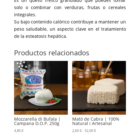
Es un queso fresco granulado que puedes tomar
solo o combinar con verduras, frutas o cereales
integrales.
Su bajo contenido calórico contribuye a mantener un
peso saludable, un aspecto clave en el tratamiento
de la esteatosis hepática.
Productos relacionados
Mozzarella di Bufala |
Mató de Cabra | 100%
Campana D.O.P. 250g
Natural i Artesanal
Rango
4,80
€
2,60
€
-
52,00
€
de