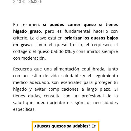
Rango
2,40
€
-
36,00
€
de
precios:
desde
En resumen,
sí puedes comer queso si tienes
2,40 €
hígado graso
, pero es fundamental hacerlo con
hasta
criterio. La clave está en
priorizar los quesos bajos
36,00 €
en grasa
, como el queso fresco, el requesón, el
cottage o el queso batido 0%, y consumirlos siempre
con moderación.
Recuerda que una alimentación equilibrada, junto
con un estilo de vida saludable y el seguimiento
médico adecuado, son esenciales para proteger tu
hígado y evitar complicaciones a largo plazo. Si
tienes dudas, consulta con un profesional de la
salud que pueda orientarte según tus necesidades
específicas.
¿Buscas quesos saludables?
En