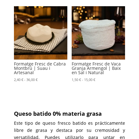
precios:
desde
2,60 €
hasta
52,00 €
Formatge Fresc de Cabra
Formatge Fresc de Vaca
Montbrú | Suau i
Granja Armengol | Baix
Artesanal
en Sal i Natural
Rango
Rango
2,40
€
-
36,00
€
1,50
€
-
15,00
€
de
de
precios:
precios:
desde
desde
2,40 €
1,50 €
hasta
hasta
Queso batido 0% materia grasa
36,00 €
15,00 €
Este tipo de queso fresco batido es prácticamente
libre de grasa y destaca por su cremosidad y
versatilidad. Puedes utilizarlo para untar en