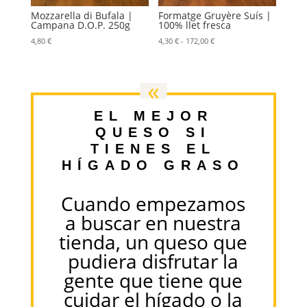
Mozzarella di Bufala |
Formatge Gruyère Suís |
Campana D.O.P. 250g
100% llet fresca
Rango
4,80
€
4,30
€
-
172,00
€
de
precios:
desde
«
4,30 €
hasta
EL MEJOR
172,00 €
QUESO SI
TIENES EL
HÍGADO GRASO
Cuando empezamos
a buscar en nuestra
tienda, un queso que
pudiera disfrutar la
gente que tiene que
cuidar el hígado o la