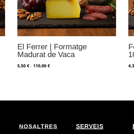
El Ferrer | Formatge
F
Madurat de Vaca
1
Rango
5,50
€
-
110,00
€
4,
de
precios:
desde
5,50 €
hasta
110,00 €
SERVEIS
NOSALTRES