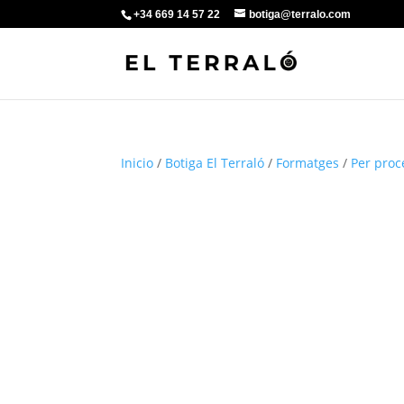
+34 669 14 57 22
botiga@terralo.com
Inicio
/
Botiga El Terraló
/
Formatges
/
Per proc