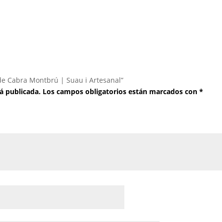
 de Cabra Montbrú | Suau i Artesanal”
á publicada.
Los campos obligatorios están marcados con
*