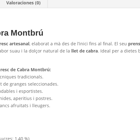
Valoraciones (0)
bra Montbrú
fresc artesanal
, elaborat a mà des de l’inici fins al final. El seu
pren
abor suau i la dolçor natural de la
llet de cabra
. Ideal per a dietes 
Fresc de Cabra Montbrú:
cniques tradicionals.
t de granges seleccionades.
udables i esportistes.
ides, aperitius i postres.
cs afruitats i lleugers.
sucres: 1,40 %)