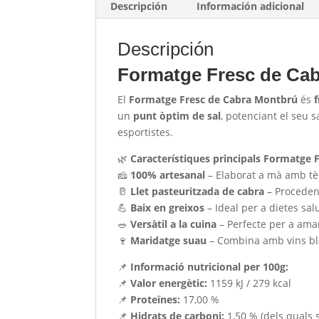
Descripción
Información adicional
Descripción
Formatge Fresc de Ca
El
Formatge Fresc de Cabra Montbrú
és
un
punt òptim de sal
, potenciant el seu s
esportistes.
🌿
Característiques principals Formatge 
🧀
100% artesanal
– Elaborat a mà amb tè
🥛
Llet pasteuritzada de cabra
– Proceden
💪
Baix en greixos
– Ideal per a dietes sal
🥗
Versàtil a la cuina
– Perfecte per a aman
🍷
Maridatge suau
– Combina amb vins blan
📌
Informació nutricional per 100g:
📌
Valor energètic:
1159 kJ / 279 kcal
📌
Proteïnes:
17,00 %
📌
Hidrats de carboni:
1,50 % (dels quals 