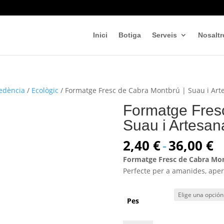
Inici
Botiga
Serveis
Nosaltr
edència
/
Ecològic
/ Formatge Fresc de Cabra Montbrú | Suau i Art
Formatge Fres
Suau i Artesan
R
2,40
€
-
36,00
€
d
Formatge Fresc de Cabra Mo
p
Perfecte per a amanides, aperi
d
2
h
Pes
3