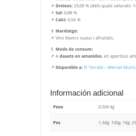
📌
Greixos:
23,00 % (dels quals saturats: 1
📌
Sal:
0,88 %
📌
Calci:
0,56 %
🍷
Maridatge:
📌 Vins blancs suaus i afruitats.
🥄
Mode de consum:
📌 A
dauets en amanides
, en aperitius a
📍
Disponible a:
El Terraló
–
Mercat Munici
Información adicional
Peso
0,500 kg
Pes
1.5Kg, 100g, 1Kg, 2