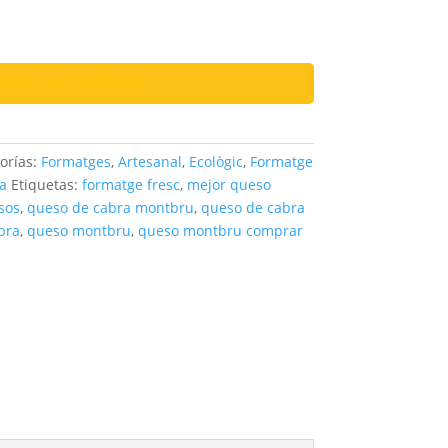
DIR AL CARRITO
orías:
Formatges
,
Artesanal
,
Ecològic
,
Formatge
a
Etiquetas:
formatge fresc
,
mejor queso
sos
,
queso de cabra montbru
,
queso de cabra
bra
,
queso montbru
,
queso montbru comprar