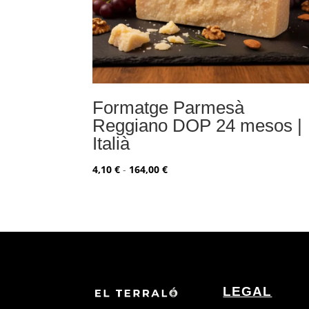
Formatge Parmesà
Reggiano DOP 24 mesos |
Italià
Rango
4,10
€
-
164,00
€
de
precios:
desde
4,10 €
hasta
164,00 €
LEGAL