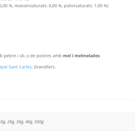
6,00 %, monoinsaturats: 6,00 %, poliinsaturats: 1,00 %)
mb pebre i oli, o de postres amb
mel i melmelades
.
pal Sant Carles
, Granollers.
50g, 2Kg, 3Kg, 4Kg, 500g