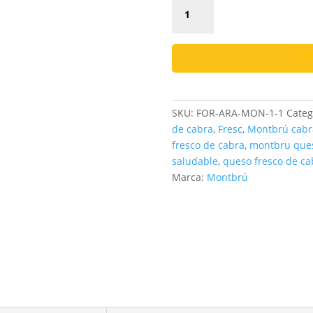
Formatge
Fresc
de
Cabra
AÑA
Montbrú
|
Suau
SKU:
FOR-ARA-MON-1-1
Categ
i
de cabra
,
Fresc
,
Montbrú cabr
Artesanal
fresco de cabra
,
montbru que
cantidad
saludable
,
queso fresco de ca
Marca:
Montbrú