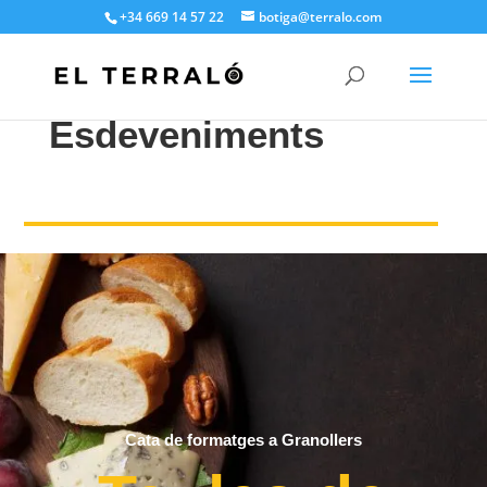
+34 669 14 57 22
botiga@terralo.com
Esdeveniments
Cata de formatges a Granollers