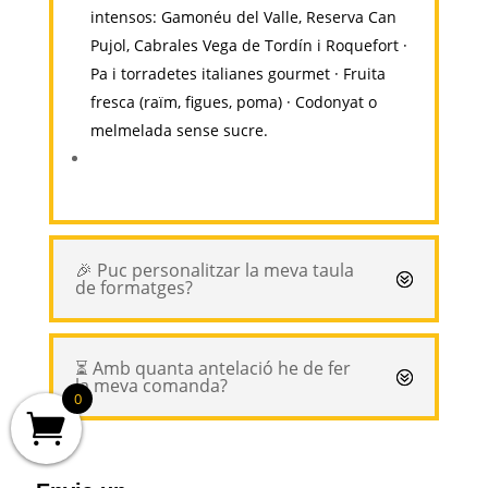
intensos: Gamonéu del Valle, Reserva Can
Pujol, Cabrales Vega de Tordín i Roquefort ·
Pa i torradetes italianes gourmet · Fruita
fresca (raïm, figues, poma) · Codonyat o
melmelada sense sucre.
🎉 Puc personalitzar la meva taula
de formatges?
⏳ Amb quanta antelació he de fer
la meva comanda?
0