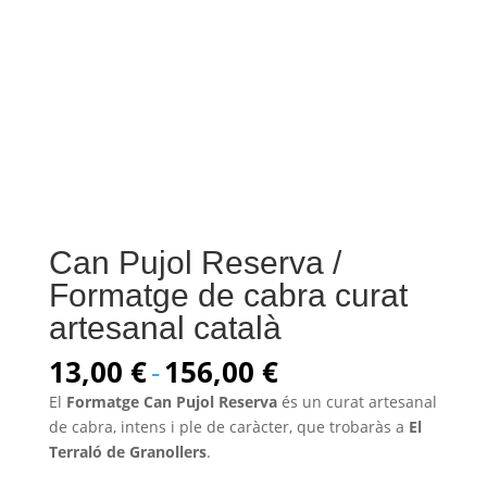
Can Pujol Reserva /
Formatge de cabra curat
artesanal català
Rango
13,00
€
-
156,00
€
de
El
Formatge Can Pujol Reserva
és un curat artesanal
precios:
de cabra, intens i ple de caràcter, que trobaràs a
El
desde
Terraló de Granollers
.
13,00 €