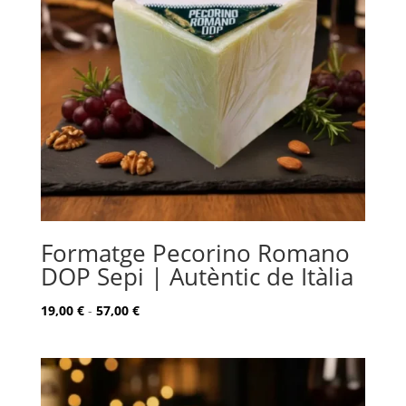
Formatge Pecorino Romano
DOP Sepi | Autèntic de Itàlia
Rango
19,00
€
-
57,00
€
de
precios:
desde
19,00 €