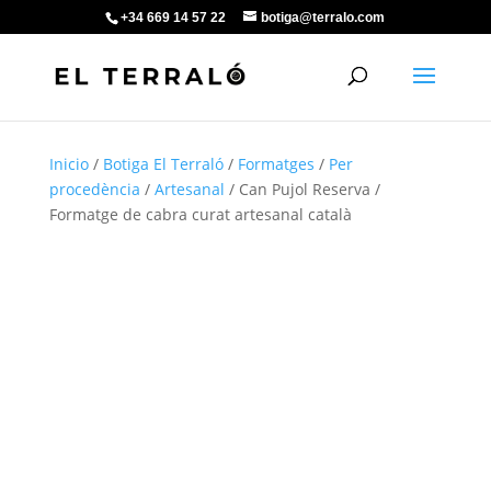
+34 669 14 57 22
botiga@terralo.com
Inicio
/
Botiga El Terraló
/
Formatges
/
Per
procedència
/
Artesanal
/ Can Pujol Reserva /
Formatge de cabra curat artesanal català