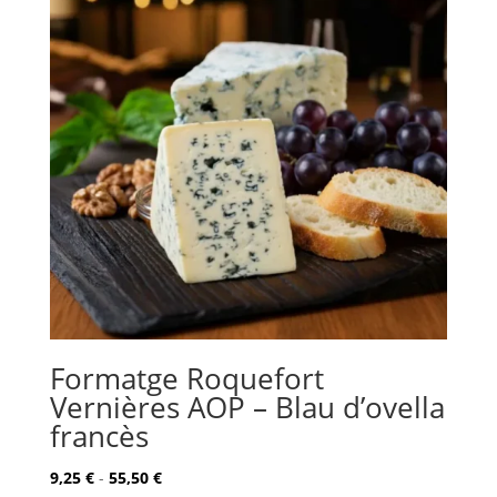
hasta
57,00 €
Formatge Roquefort
Vernières AOP – Blau d’ovella
francès
Rango
9,25
€
-
55,50
€