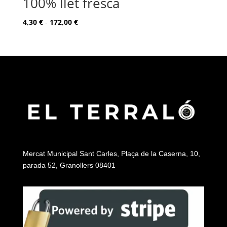
100% llet fresca
Rango
4,30
€
-
172,00
€
de
precios:
desde
4,30 €
hasta
172,00 €
Mercat Municipal Sant Carles, Plaça de la Caserna, 10,
parada 52, Granollers 08401