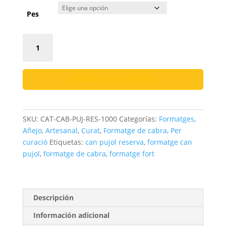
hasta
156,00 €
Pes
Can
Pujol
Reserva
/
AÑADIR AL CARRITO
Formatge
de
cabra
SKU:
CAT-CAB-PUJ-RES-1000
Categorías:
Formatges
,
curat
Añejo
,
Artesanal
,
Curat
,
Formatge de cabra
,
Per
artesanal
curació
Etiquetas:
can pujol reserva
,
formatge can
català
pujol
,
formatge de cabra
,
formatge fort
cantidad
Descripción
Información adicional