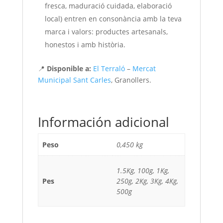
fresca, maduració cuidada, elaboració
local) entren en consonància amb la teva
marca i valors: productes artesanals,
honestos i amb història.
📍
Disponible a:
El Terraló
–
Mercat
Municipal Sant Carles
, Granollers.
Información adicional
Peso
0,450 kg
1.5Kg, 100g, 1Kg,
Pes
250g, 2Kg, 3Kg, 4Kg,
500g