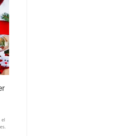
er
 el
es.