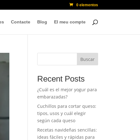
0 elementos
es
Contacte
Blog
El meu compte
Buscar
Recent Posts
¿Cuál es el mejor yogur para
embarazadas?
Cuchillos para cortar queso:
tipos, usos y cuál elegir
según cada queso
Recetas navideñas sencillas:
ideas fáciles y rápidas para