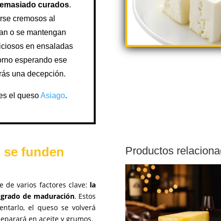
demasiado curados
.
erse cremosos al
gan o se mantengan
liciosos en ensaladas
 horno esperando ese
arás una decepción.
es el queso
Asiago
.
 se funden
Productos relacion
 de varios factores clave:
la
u grado de maduración
. Estos
entarlo, el queso se volverá
 separará en aceite y grumos.