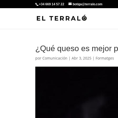
+34 669 14 57 22
botiga@terralo.com
¿Qué queso es mejor p
por
Comunicación
|
Abr 3, 2025
|
Formatges