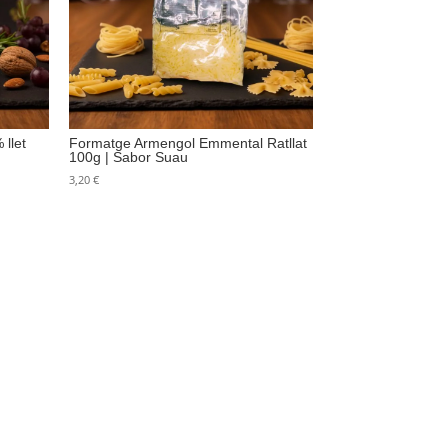
llet
Formatge Armengol Emmental Ratllat
100g | Sabor Suau
3,20
€