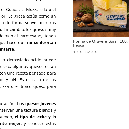
 el Gouda, la Mozzarella o el
jor. La grasa actúa como un
ita de forma suave, mientras
a. En cambio, los quesos muy
ejos o el Parmesano, tienen
Formatge Gruyère Suís | 100% 
 que hace que
no se derritan
fresca
lentarse
.
Rango
4,30
€
-
172,00
€
de
ueso demasiado ácido puede
precios:
Por eso, algunos quesos están
desde
4,30 €
 con una receta pensada para
hasta
ad y pH. Es el caso de las
172,00 €
pizza o el típico queso para
duración.
Los quesos jóvenes
nservan una textura blanda y
esumen,
el tipo de leche y la
rite mejor
, y conocer estas