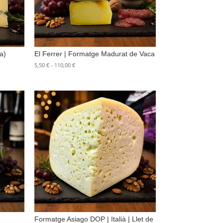
a)
El Ferrer | Formatge Madurat de Vaca
Rango
5,50
€
-
110,00
€
de
precios:
desde
5,50 €
hasta
110,00 €
Formatge Asiago DOP | Italià | Llet de