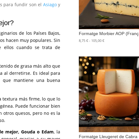
s para fundir son el
Asiago
y
ejor?
inarios de los Países Bajos,
Formatge Morbier AOP (Franç
los hacen muy populares. Sin
Rango
8,75
€
-
105,00
€
de
e ellos cuando se trata de
precios:
desde
8,75 €
enido de grasa más alto que
hasta
 al derretirse. Es ideal para
105,00 €
, ya que mantiene una buena
textura más firme, lo que lo
ogénea. Puede funcionar bien
 otros quesos, pero no es la
so.
de mejor, Gouda o Edam
, la
Formatge Lleugeret de Cabra
general, gracias a su mayor