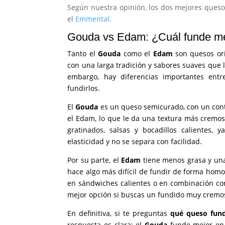
Según nuestra opinión, los dos mejores queso
el
Emmental
.
Gouda vs Edam: ¿Cuál funde m
Tanto el
Gouda
como el
Edam
son quesos orig
con una larga tradición y sabores suaves que 
embargo, hay diferencias importantes entr
fundirlos.
El
Gouda
es un queso semicurado, con un cont
el Edam, lo que le da una textura más cremosa
gratinados, salsas y bocadillos calientes
elasticidad y no se separa con facilidad.
Por su parte, el
Edam
tiene menos grasa y una 
hace algo más difícil de fundir de forma hom
en sándwiches calientes o en combinación con
mejor opción si buscas un fundido muy cremo
En definitiva, si te preguntas
qué queso fun
respuesta es clara: el
Gouda
funde mejor en 