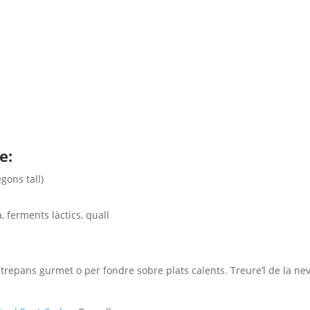
e:
gons tall)
, ferments làctics, quall
ntrepans gurmet o per fondre sobre plats calents. Treure’l de la ne