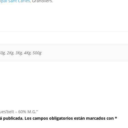
pal Sant Carles
, Granollers.
50g, 2Kg, 3Kg, 4Kg, 500g
ues’belt – 60% M.G.”
á publicada.
Los campos obligatorios están marcados con
*