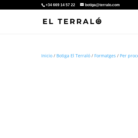
+34 669 14 57 22
botiga@terralo.com
Inicio
/
Botiga El Terraló
/
Formatges
/
Per proc