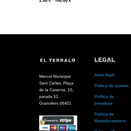
2,50
€
-
100,00
€
de
precios:
desde
2,50 €
hasta
100,00 €
LEGAL
Aviso legal
Mercat Municipal
Sant Carles, Plaça
Politica de cookies
de la Caserna, 10,
Política de
parada 52,
privadesa
Granollers 08401
Política de
Reemborsament