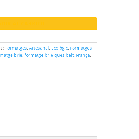
DIR AL CARRITO
as:
Formatges
,
Artesanal
,
Ecològic
,
Formatges
rmatge brie
,
formatge brie ques belt
,
França
,