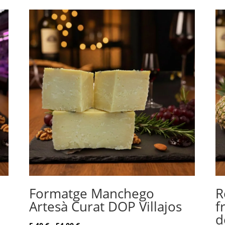
Formatge Manchego
R
Artesà Curat DOP Villajos
f
d
Rango