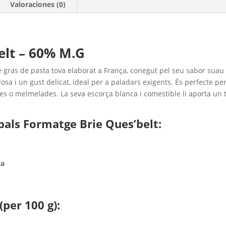
Valoraciones (0)
elt – 60% M.G
 gras de pasta tova elaborat a França, conegut pel seu sabor sua
dosa i un gust delicat, ideal per a paladars exigents. És perfecte p
s o melmelades. La seva escorça blanca i comestible li aporta un toc
ipals
Formatge Brie Ques’belt:
ca
(per 100 g):