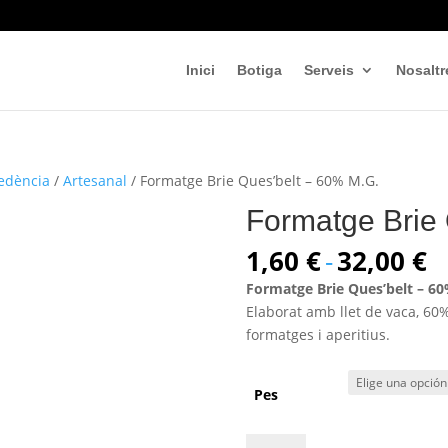
Inici
Botiga
Serveis
Nosaltr
edència
/
Artesanal
/ Formatge Brie Ques’belt – 60% M.G.
Formatge Brie
R
1,60
€
-
32,00
€
d
Formatge Brie Ques’belt – 6
p
Elaborat amb llet de vaca, 60%
d
formatges i aperitius.
1
h
3
Pes
Formatge