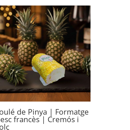
oulé de Pinya | Formatge
resc francès | Cremós i
olç