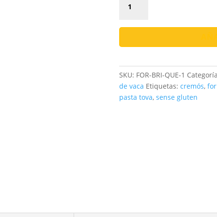
Brie
Ques'belt
–
AÑA
60%
M.G.
cantidad
SKU:
FOR-BRI-QUE-1
Categorí
de vaca
Etiquetas:
cremós
,
fo
pasta tova
,
sense gluten