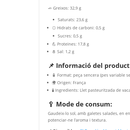
🧈 Greixos: 32,9 g
Saturats: 23,6 g
🍞 Hidrats de carboni: 0,5 g
Sucres: 0,5 g
💪 Proteïnes: 17,8 g
🧂 Sal: 1,2 g
📌 Informació del product
🧴 Format: peça sencera (pes variable se
🌍 Origen: França
🧪 Ingredients: Llet pasteuritzada de vaca
🥄 Mode de consum:
Gaudeix-lo sol, amb galetes salades, en e
potenciar-ne l’aroma i textura.