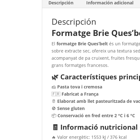
Descripción
Información adicional
Descripción
Formatge Brie Ques’b
El
formatge Brie Ques’belt
és un formatge
sobre extracte sec, ofereix una textura se
acompanyat de pa cruixent, fruites fresque
grans formatges francesos.
🌿 Característiques princ
🧀
Pasta tova i cremosa
🇫🇷
Fabricat a França
🥛
Elaborat amb llet pasteuritzada de va
🚫
Sense gluten
📦
Conservació en fred entre 2 °C i 6 °C
🧾 Informació nutricional 
🔥 Valor energètic: 1553 kJ / 376 kcal