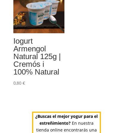
Iogurt
Armengol
Natural 125g |
Cremós i
100% Natural
0,80
€
¿Buscas el mejor yogur para el
estreñimiento?
En nuestra
tienda online encontrarás una