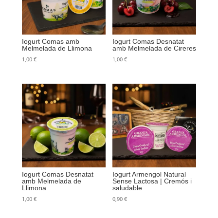
Iogurt Comas amb
Iogurt Comas Desnatat
Melmelada de Llimona
amb Melmelada de Cireres
1,00
€
1,00
€
Iogurt Comas Desnatat
Iogurt Armengol Natural
amb Melmelada de
Sense Lactosa | Cremós i
Llimona
saludable
1,00
€
0,90
€