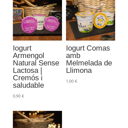
Iogurt
Iogurt Comas
Armengol
amb
Natural Sense
Melmelada de
Lactosa |
Llimona
Cremós i
1,00
€
saludable
0,90
€