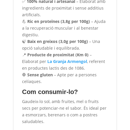
✅
100% natural i artesanal
– Elaborat amb
ingredients de proximitat i sense additius
artificials.
💪
Ric en proteïnes (3,8g per 100g)
– Ajuda
a la recuperació muscular i al benestar
digestiu.
🍃
Baix en greixos (3,0g per 100g)
– Una
opció saludable i equilibrada.
📍
Producte de proximitat (Km 0)
–
Elaborat per
La Granja Armengol
, referent
en productes lactis des de 1086.
🛑
Sense gluten
– Apte per a persones
celíaques.
Com consumir-lo?
Gaudeix-lo sol, amb fruites, mel o fruits
secs per potenciar-ne el sabor. És ideal per
a esmorzars, berenars o com a postres
saludables.