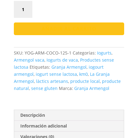
Iogurt
Armengol
Natural
Sense
AÑADIR AL CARRITO
Lactosa
|
Cremós
SKU:
YOG-ARM-COCO-125-1
Categorías:
Iogurts
,
i
Armengol vaca
,
Iogurts de vaca
,
Productes sense
saludable
lactosa
Etiquetas:
Granja Armengol
,
iogourt
cantidad
armengol
,
iogurt sense lactosa
,
km0
,
La Granja
Armengol
,
làctics artesans
,
producte local
,
producte
natural
,
sense gluten
Marca:
Granja Armengol
Descripción
Información adicional
Valoraciones (0)