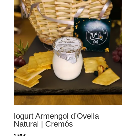
Iogurt Armengol d’Ovella
Natural | Cremós
1,50
€