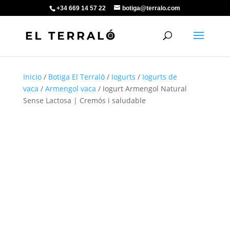
+34 669 14 57 22
botiga@terralo.com
Inicio
/
Botiga El Terraló
/
Iogurts
/
Iogurts de
vaca
/
Armengol vaca
/ Iogurt Armengol Natural
Sense Lactosa | Cremós i saludable