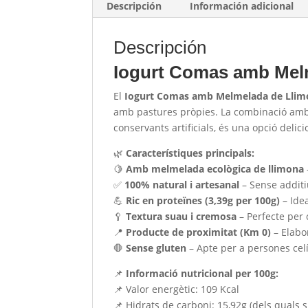
Descripción
Información adicional
Descripción
Iogurt Comas amb Mel
El
Iogurt Comas amb Melmelada de Llim
amb pastures pròpies. La combinació am
conservants artificials, és una opció deli
🌿
Característiques principals:
🍋
Amb melmelada ecològica de llimona
✅
100% natural i artesanal
– Sense additiu
💪
Ric en proteïnes (3,39g per 100g)
– Idea
🥄
Textura suau i cremosa
– Perfecte per 
📍
Producte de proximitat (Km 0)
– Elabo
🛑
Sense gluten
– Apte per a persones cel
📌
Informació nutricional per 100g:
📌 Valor energètic: 109 Kcal
📌 Hidrats de carboni: 15,92g (dels quals s