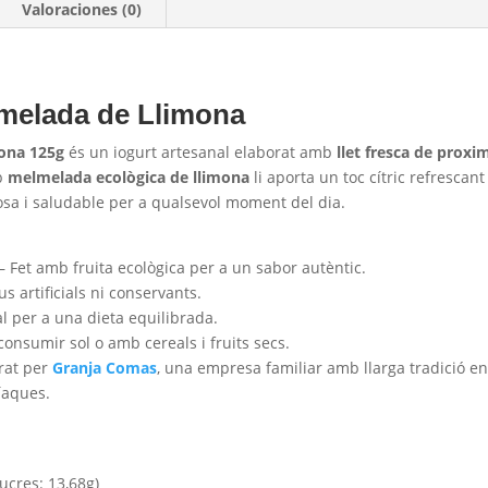
Valoraciones (0)
melada de Llimona
ona 125g
és un iogurt artesanal elaborat amb
llet fresca de proxi
b
melmelada ecològica de llimona
li aporta un toc cítric refrescant
ciosa i saludable per a qualsevol moment del dia.
– Fet amb fruita ecològica per a un sabor autèntic.
s artificials ni conservants.
l per a una dieta equilibrada.
consumir sol o amb cereals i fruits secs.
rat per
Granja Comas
, una empresa familiar amb llarga tradició en
íaques.
ucres: 13,68g)