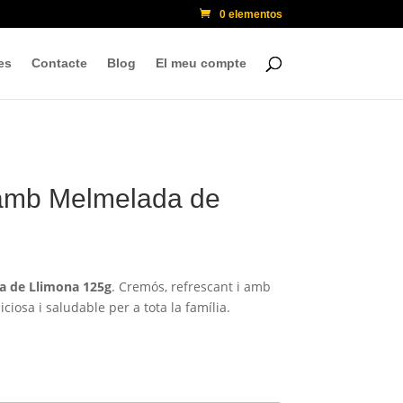
0 elementos
es
Contacte
Blog
El meu compte
amb Melmelada de
 de Llimona 125g
. Cremós, refrescant i amb
iciosa i saludable per a tota la família.