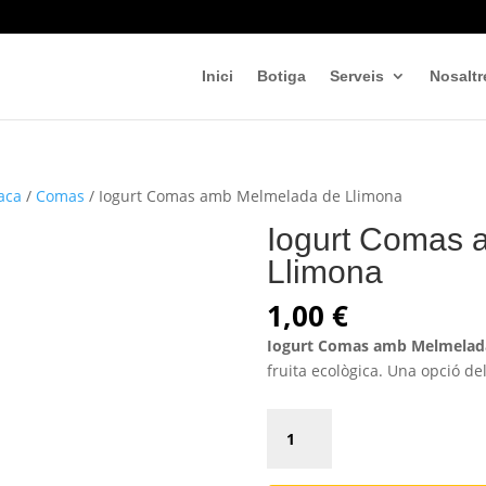
Inici
Botiga
Serveis
Nosaltr
vaca
/
Comas
/ Iogurt Comas amb Melmelada de Llimona
Iogurt Comas 
Llimona
1,00
€
Iogurt Comas amb Melmelada
fruita ecològica. Una opció del
Iogurt
Comas
amb