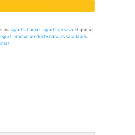
DIR AL CARRITO
rías:
Iogurts
,
Comas
,
Iogurts de vaca
Etiquetas:
iogurt llimona
,
producte natural
,
saludable
,
Comas