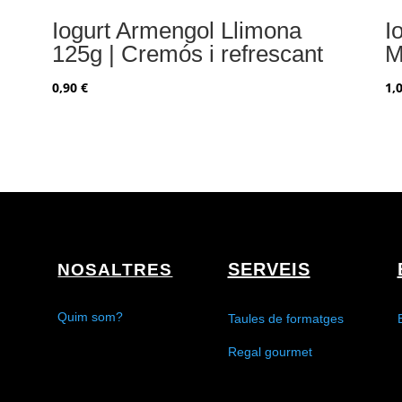
Iogurt Armengol Llimona
I
125g | Cremós i refrescant
M
0,90
€
1,
SERVEIS
NOSALTRES
Quim som?
Taules de formatges
Regal gourmet