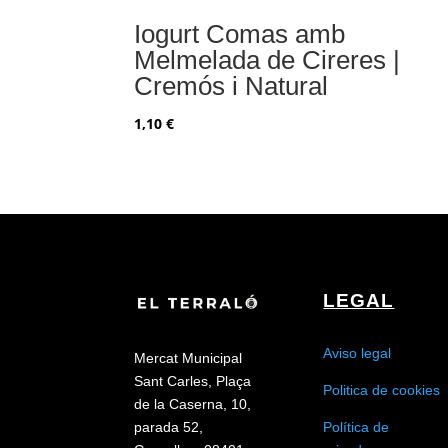
Iogurt Comas amb
Melmelada de Cireres |
Cremós i Natural
1,10
€
LEGAL
Aviso legal
Mercat Municipal
Sant Carles, Plaça
Politica de cookies
de la Caserna, 10,
Política de
parada 52,