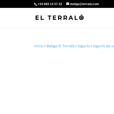
+34 669 14 57 22
botiga@terralo.com
Inicio
/
Botiga El Terraló
/
Iogurts
/
Iogurts de 