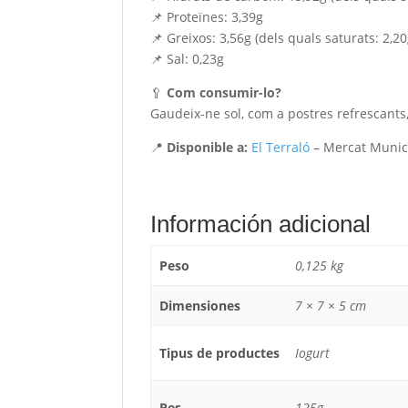
📌 Proteïnes: 3,39g
📌 Greixos: 3,56g (dels quals saturats: 2,20
📌 Sal: 0,23g
🥄
Com consumir-lo?
Gaudeix-ne sol, com a postres refrescants, 
📍
Disponible a:
El Terraló
– Mercat Munici
Información adicional
Peso
0,125 kg
Dimensiones
7 × 7 × 5 cm
Tipus de productes
Iogurt
Pes
125g