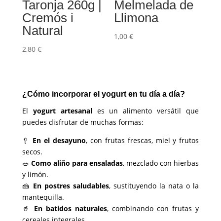
Taronja 260g |
Melmelada de
Cremós i
Llimona
Natural
1,00
€
2,80
€
¿Cómo incorporar el yogurt en tu día a día?
El
yogurt artesanal
es un alimento versátil que
puedes disfrutar de muchas formas:
🥄
En el desayuno
, con frutas frescas, miel y frutos
secos.
🥗
Como aliño para ensaladas
, mezclado con hierbas
y limón.
🍰
En postres saludables
, sustituyendo la nata o la
mantequilla.
🥤
En batidos naturales
, combinando con frutas y
cereales integrales.