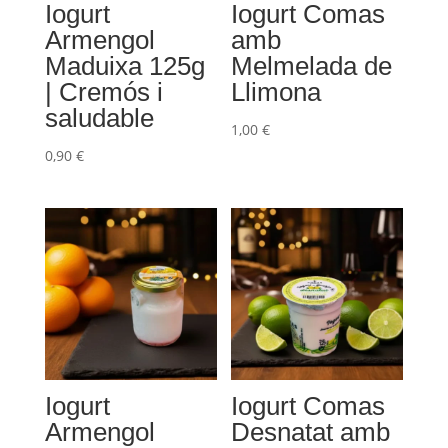
Iogurt
Iogurt Comas
Armengol
amb
Maduixa 125g
Melmelada de
| Cremós i
Llimona
saludable
1,00
€
0,90
€
Iogurt
Iogurt Comas
Armengol
Desnatat amb