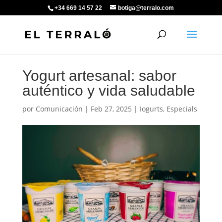
+34 669 14 57 22
botiga@terralo.com
Yogurt artesanal: sabor
auténtico y vida saludable
por
Comunicación
|
Feb 27, 2025
|
Iogurts
,
Especials