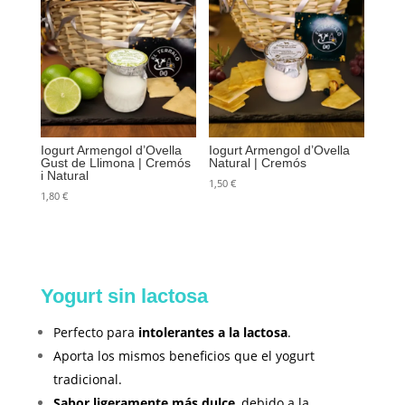
Iogurt Armengol d’Ovella
Iogurt Armengol d’Ovella
Gust de Llimona | Cremós
Natural | Cremós
i Natural
1,50
€
1,80
€
Yogurt sin lactosa
Perfecto para
intolerantes a la lactosa
.
Aporta los mismos beneficios que el yogurt
tradicional.
Sabor ligeramente más dulce
, debido a la