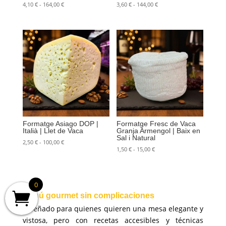
Rango
Rango
4,10
€
-
164,00
€
3,60
€
-
144,00
€
de
de
precios:
precios:
desde
desde
4,10 €
3,60 €
hasta
hasta
164,00 €
144,00 €
Formatge Asiago DOP |
Formatge Fresc de Vaca
Italià | Llet de Vaca
Granja Armengol | Baix en
Sal i Natural
Rango
2,50
€
-
100,00
€
Rango
1,50
€
-
15,00
€
de
de
precios:
precios:
desde
desde
2,50 €
0
1,50 €
hasta
hasta
Menú gourmet sin complicaciones
100,00 €
15,00 €
Diseñado para quienes quieren una mesa elegante y
vistosa, pero con recetas accesibles y técnicas