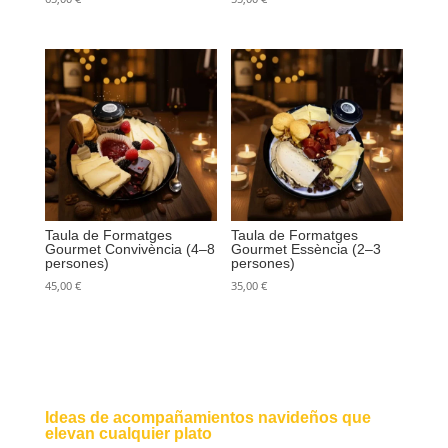
Taula de Formatges
Taula de Formatges
Gourmet Convivència (4–8
Gourmet Essència (2–3
persones)
persones)
45,00
€
35,00
€
Ideas de acompañamientos navideños que
elevan cualquier plato