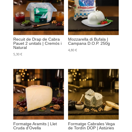
Recuit de Drap de Cabra
Mozzarella di Bufala |
Pauet 2 unitats | Cremós i
Campana D.O.P. 250g
Natural
4,80
€
5,30
€
Formatge Aramits | Llet
Formatge Cabrales Vega
Cruda d’Ovella
de Tordín DOP | Astúries