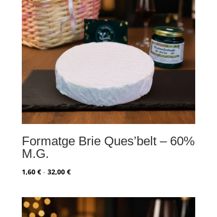
Formatge Brie Ques’belt – 60%
M.G.
Rango
1,60
€
-
32,00
€
de
precios:
desde
1,60 €