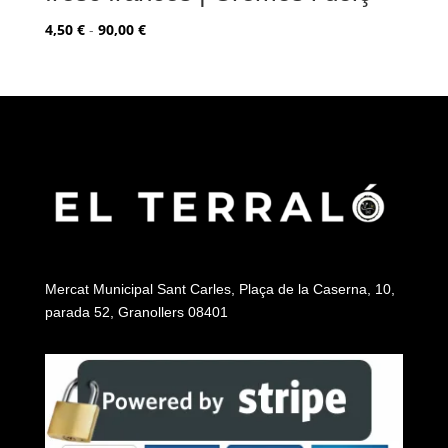
Rango
4,50
€
-
90,00
€
de
precios:
desde
4,50 €
hasta
90,00 €
Mercat Municipal Sant Carles, Plaça de la Caserna, 10,
parada 52, Granollers 08401