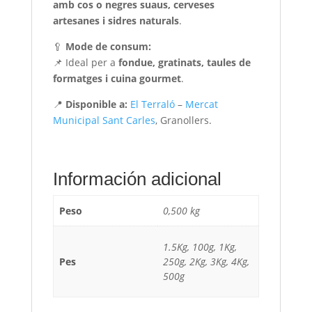
amb cos o negres suaus, cerveses
artesanes i sidres naturals
.
🥄
Mode de consum:
📌 Ideal per a
fondue, gratinats, taules de
formatges i cuina gourmet
.
📍
Disponible a:
El Terraló
–
Mercat
Municipal Sant Carles
, Granollers.
Información adicional
Peso
0,500 kg
1.5Kg, 100g, 1Kg,
Pes
250g, 2Kg, 3Kg, 4Kg,
500g