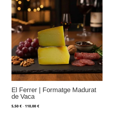
hasta
32,00 €
El Ferrer | Formatge Madurat
de Vaca
Rango
5,50
€
-
110,00
€
de