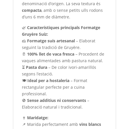
denominació d’origen. La seva textura és
compacta
, amb o sense petits ulls rodons
d’uns 6 mm de diàmetre.
🌿
Característiques principals Formatge
Gruyère Suíz:
🧀
Formatge suís artesanal
– Elaborat
seguint la tradició de Gruyère.
🥛
100% llet de vaca fresca
– Procedent de
vaques alimentades amb pastura natural.
⏳
Pasta dura
– De color ivori-amarillós
segons l’estació.
🍽
Ideal per a hostaleria
– Format
rectangular perfecte per a cuina
professional.
🚫
Sense additius ni conservants
–
Elaboració natural i tradicional.
🍷
Maridatge:
📌 Marida perfectament amb
vins blancs