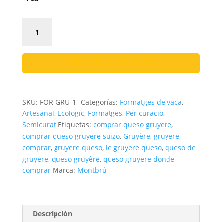
172,00 €
Formatge
Gruyère
Suís
|
AÑADIR AL CARRITO
100%
llet
fresca
SKU:
FOR-GRU-1-
Categorías:
Formatges de vaca
,
cantidad
Artesanal
,
Ecològic
,
Formatges
,
Per curació
,
Semicurat
Etiquetas:
comprar queso gruyere
,
comprar queso gruyere suizo
,
Gruyère
,
gruyere
comprar
,
gruyere queso
,
le gruyere queso
,
queso de
gruyere
,
queso gruyère
,
queso gruyere donde
comprar
Marca:
Montbrú
Descripción