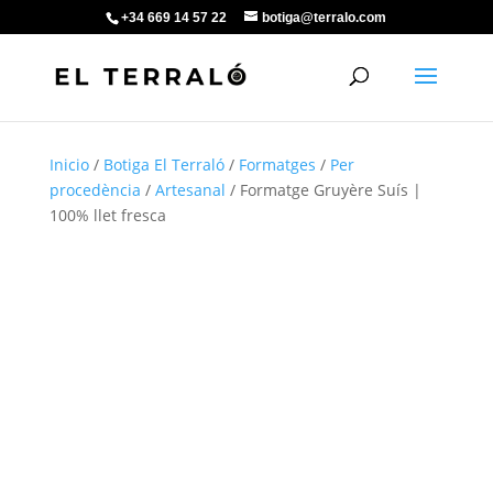
+34 669 14 57 22
botiga@terralo.com
Inicio
/
Botiga El Terraló
/
Formatges
/
Per
procedència
/
Artesanal
/ Formatge Gruyère Suís |
100% llet fresca