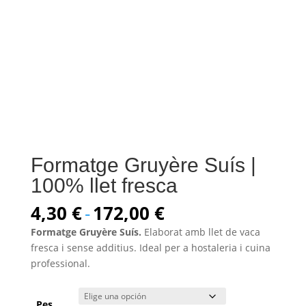
Formatge Gruyère Suís |
100% llet fresca
Rango
4,30
€
-
172,00
€
de
Formatge Gruyère Suís.
Elaborat amb llet de vaca
precios:
fresca i sense additius. Ideal per a hostaleria i cuina
desde
professional.
4,30 €
hasta
Pes