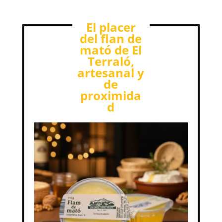
El placer
del flan de
mató de El
Terraló,
artesanal y
de
proximida
d