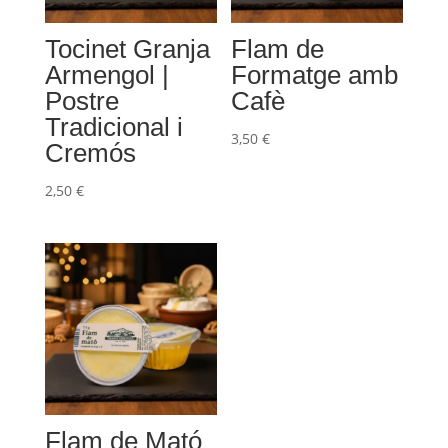
Tocinet Granja
Flam de
Armengol |
Formatge amb
Postre
Cafè
Tradicional i
3,50
€
Cremós
2,50
€
Flam de Mató