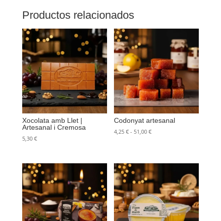
Productos relacionados
Xocolata amb Llet |
Codonyat artesanal
Artesanal i Cremosa
Rango
4,25
€
-
51,00
€
5,30
€
de
precios:
desde
4,25 €
hasta
51,00 €