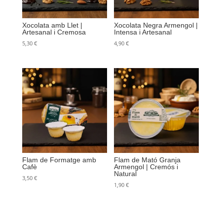
Xocolata amb Llet |
Xocolata Negra Armengol |
Artesanal i Cremosa
Intensa i Artesanal
5,30
€
4,90
€
Flam de Formatge amb
Flam de Mató Granja
Cafè
Armengol | Cremós i
Natural
3,50
€
1,90
€