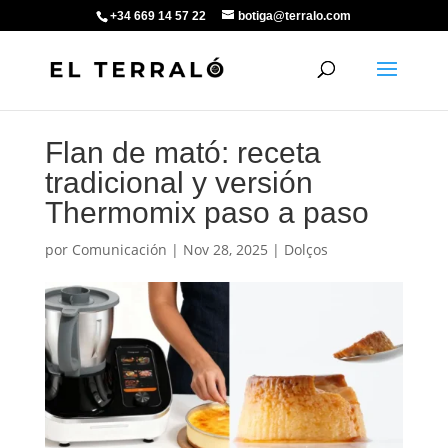
+34 669 14 57 22
botiga@terralo.com
Flan de mató: receta
tradicional y versión
Thermomix paso a paso
por
Comunicación
|
Nov 28, 2025
|
Dolços