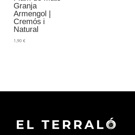
Granja
Armengol |
Cremós i
Natural
1,90
€