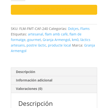
Formatge
amb
AÑADIR AL CARRITO
Cafè
cantidad
SKU:
FLM-FMT-CAF-240
Categorías:
Dolçes
,
Flams
Etiquetas:
artesanal
,
flam amb cafè
,
flam de
formatge
,
gourmet
,
Granja Armengol
,
km0
,
làctics
artesans
,
postre làctic
,
producte local
Marca:
Granja
Armengol
Descripción
Información adicional
Valoraciones (0)
Descripción