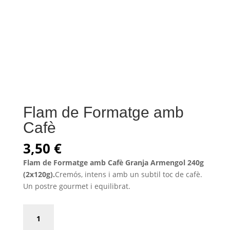
Flam de Formatge amb
Cafè
3,50
€
Flam de Formatge amb Cafè Granja Armengol 240g
(2x120g).
Cremós, intens i amb un subtil toc de cafè.
Un postre gourmet i equilibrat.
Flam
de