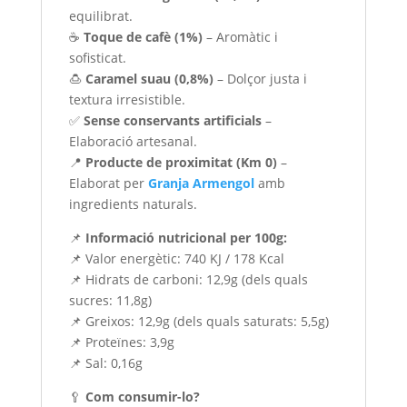
equilibrat.
☕
Toque de cafè (1%)
– Aromàtic i
sofisticat.
🍮
Caramel suau (0,8%)
– Dolçor justa i
textura irresistible.
✅
Sense conservants artificials
–
Elaboració artesanal.
📍
Producte de proximitat (Km 0)
–
Elaborat per
Granja Armengol
amb
ingredients naturals.
📌
Informació nutricional per 100g:
📌 Valor energètic: 740 KJ / 178 Kcal
📌 Hidrats de carboni: 12,9g (dels quals
sucres: 11,8g)
📌 Greixos: 12,9g (dels quals saturats: 5,5g)
📌 Proteïnes: 3,9g
📌 Sal: 0,16g
🥄
Com consumir-lo?