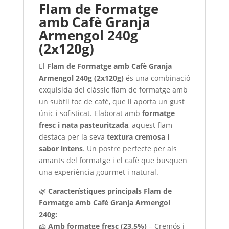
Flam de Formatge
amb Cafè Granja
Armengol 240g
(2x120g)
El
Flam de Formatge amb Cafè Granja
Armengol 240g (2x120g)
és una combinació
exquisida del clàssic flam de formatge amb
un subtil toc de cafè, que li aporta un gust
únic i sofisticat. Elaborat amb
formatge
fresc i nata pasteuritzada
, aquest flam
destaca per la seva
textura cremosa i
sabor intens
. Un postre perfecte per als
amants del formatge i el cafè que busquen
una experiència gourmet i natural.
🌿
Característiques principals Flam de
Formatge amb Cafè Granja Armengol
240g:
🧀
Amb formatge fresc (23,5%)
– Cremós i