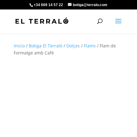
+34 669 14 57 22
botiga@terralo.com
Inicio
/
Botiga El Terraló
/
Dolçes
/
Flams
/ Flam de
Formatge amb Cafè