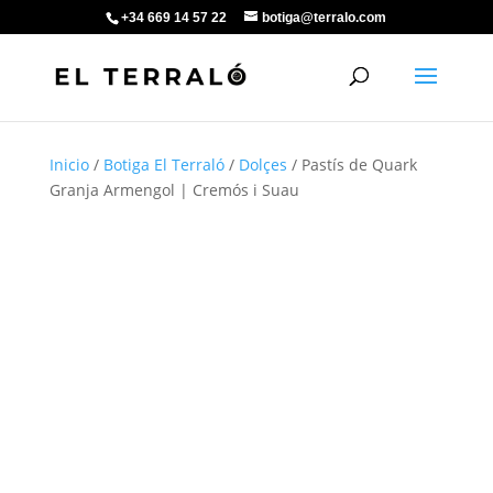
+34 669 14 57 22
botiga@terralo.com
Inicio
/
Botiga El Terraló
/
Dolçes
/ Pastís de Quark
Granja Armengol | Cremós i Suau