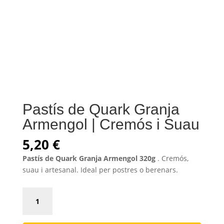
Pastís de Quark Granja
Armengol | Cremós i Suau
5,20
€
Pastís de Quark Granja Armengol 320g
. Cremós,
suau i artesanal. Ideal per postres o berenars.
Pastís
de
Quark