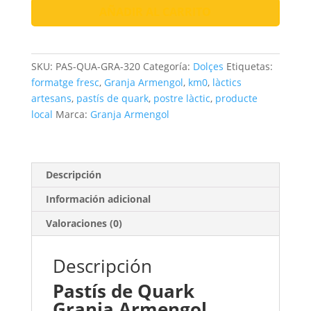
Granja
AÑADIR AL CARRITO
Armengol
|
Cremós
SKU:
PAS-QUA-GRA-320
Categoría:
Dolçes
Etiquetas:
i
formatge fresc
,
Granja Armengol
,
km0
,
làctics
Suau
artesans
,
pastís de quark
,
postre làctic
,
producte
cantidad
local
Marca:
Granja Armengol
Descripción
Información adicional
Valoraciones (0)
Descripción
Pastís de Quark
Granja Armengol