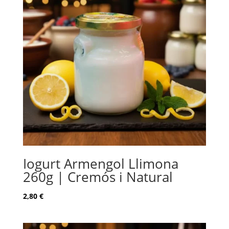
Iogurt Armengol Llimona
260g | Cremós i Natural
2,80
€