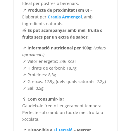
Ideal per postres o berenars.
📍
Producte de proximitat (Km 0)
–
Elaborat per
Granja Armengol
, amb
ingredients naturals.
🍯
Es pot acompanyar amb mel, fruita o
fruits secs per un extra de sabor!
📌
Informació nutricional per 100g:
(valors
aproximats)
📌 Valor energètic: 246 Kcal
📌 Hidrats de carboni: 18,7g
📌 Proteïnes: 8,3g
📌 Greixos: 17,9g (dels quals saturats: 7,2g)
📌 Sal: 0,5g
🥄
Com consumir-lo?
Gaudeix-lo fred o lleugerament temperat.
Perfecte sol o amb un toc de mel, fruita o
xocolata.
📍
Disponible a
El Terraló
– Mercat