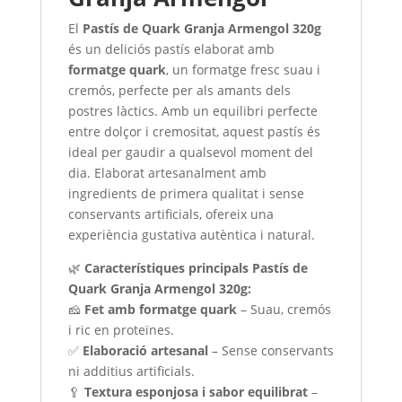
El
Pastís de Quark Granja Armengol 320g
és un deliciós pastís elaborat amb
formatge quark
, un formatge fresc suau i
cremós, perfecte per als amants dels
postres làctics. Amb un equilibri perfecte
entre dolçor i cremositat, aquest pastís és
ideal per gaudir a qualsevol moment del
dia. Elaborat artesanalment amb
ingredients de primera qualitat i sense
conservants artificials, ofereix una
experiència gustativa autèntica i natural.
🌿
Característiques principals Pastís de
Quark Granja Armengol 320g:
🧀
Fet amb formatge quark
– Suau, cremós
i ric en proteïnes.
✅
Elaboració artesanal
– Sense conservants
ni additius artificials.
🥄
Textura esponjosa i sabor equilibrat
–