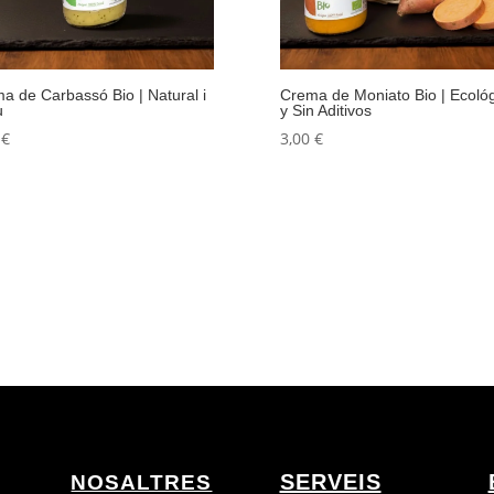
a de Carbassó Bio | Natural i
Crema de Moniato Bio | Ecoló
u
y Sin Aditivos
0
€
3,00
€
SERVEIS
NOSALTRES