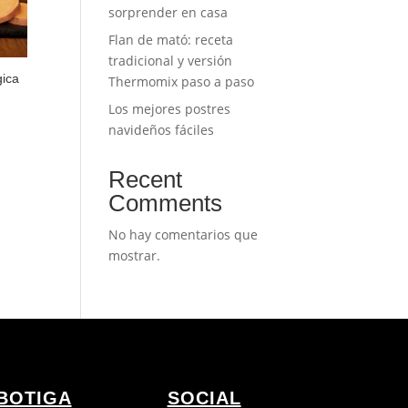
sorprender en casa
Flan de mató: receta
tradicional y versión
gica
Thermomix paso a paso
Los mejores postres
navideños fáciles
Recent
Comments
No hay comentarios que
mostrar.
BOTIGA
SOCIAL