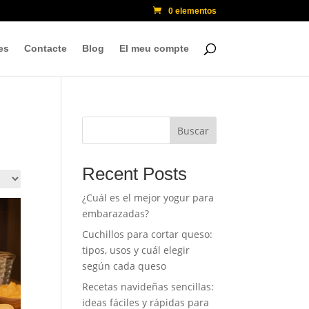
0 elementos
es
Contacte
Blog
El meu compte
Buscar
Recent Posts
¿Cuál es el mejor yogur para
embarazadas?
Cuchillos para cortar queso:
tipos, usos y cuál elegir
según cada queso
Recetas navideñas sencillas:
ideas fáciles y rápidas para