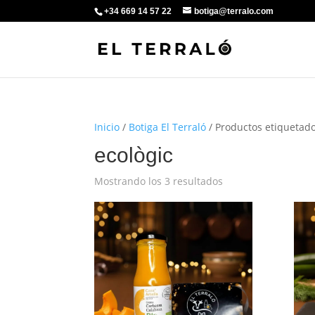
+34 669 14 57 22
botiga@terralo.com
Inicio
/
Botiga El Terraló
/ Productos etiquetado
ecològic
Mostrando los 3 resultados