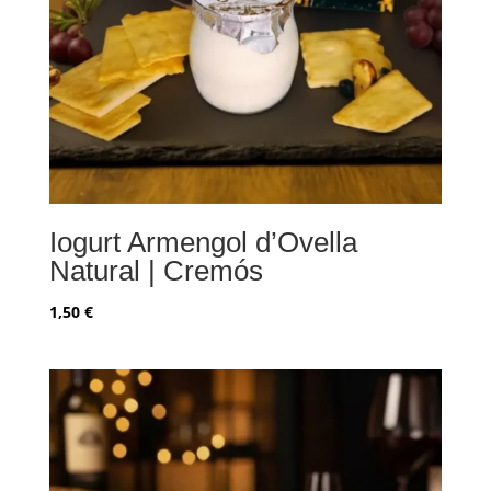
Iogurt Armengol d’Ovella
Natural | Cremós
1,50
€