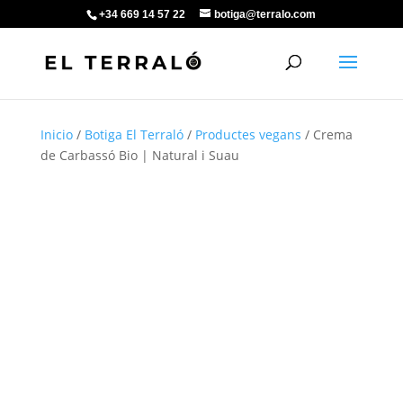
+34 669 14 57 22
botiga@terralo.com
Inicio
/
Botiga El Terraló
/
Productes vegans
/ Crema
de Carbassó Bio | Natural i Suau