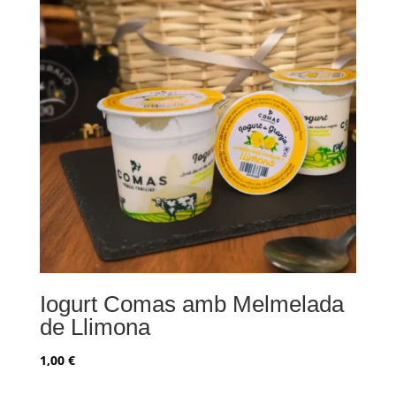
Iogurt Comas amb Melmelada
de Llimona
1,00
€