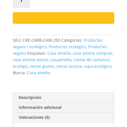
de
Carbassó
Bio
AÑADIR AL CARRITO
|
Natural
i
SKU:
CRE-CARB-CAM-250
Categorías:
Productes
Suau
vegans i ecológics
,
Productes ecológics
,
Productes
cantidad
vegans
Etiquetas:
Casa Amella
,
casa amella comprar
,
casa amella online
,
casaamella
,
crema de carbassó
,
ecològic
,
sense gluten
,
sense lactosa
,
sopa ecològica
Marca:
Casa Amella
Descripción
Información adicional
Valoraciones (0)