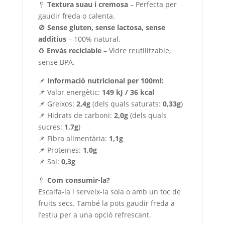
🥄
Textura suau i cremosa
– Perfecta per
gaudir freda o calenta.
🚫
Sense gluten, sense lactosa, sense
additius
– 100% natural.
♻
Envàs reciclable
– Vidre reutilitzable,
sense BPA.
📌
Informació nutricional per 100ml:
📌 Valor energètic:
149 kJ / 36 kcal
📌 Greixos:
2,4g
(dels quals saturats:
0,33g
)
📌 Hidrats de carboni:
2,0g
(dels quals
sucres:
1,7g
)
📌 Fibra alimentària:
1,1g
📌 Proteïnes:
1,0g
📌 Sal:
0,3g
🥄
Com consumir-la?
Escalfa-la i serveix-la sola o amb un toc de
fruits secs. També la pots gaudir freda a
l’estiu per a una opció refrescant.