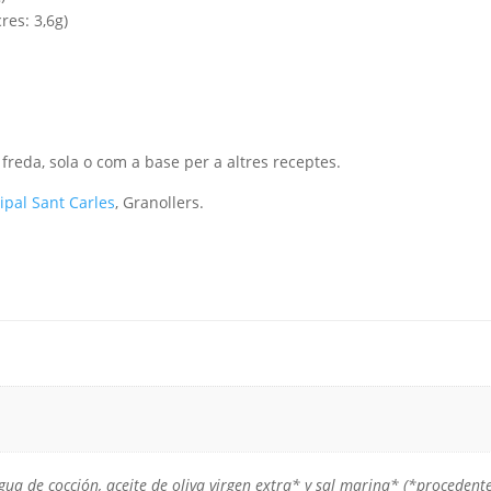
res: 3,6g)
 freda, sola o com a base per a altres receptes.
pal Sant Carles
, Granollers.
gua de cocción, aceite de oliva virgen extra* y sal marina* (*procedente