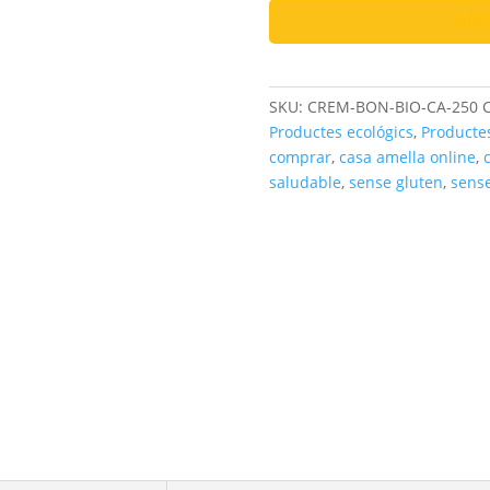
Bio
AÑA
|
Ecológica
y
SKU:
CREM-BON-BIO-CA-250
C
Sin
Productes ecológics
,
Producte
Aditivos
comprar
,
casa amella online
,
cantidad
saludable
,
sense gluten
,
sense