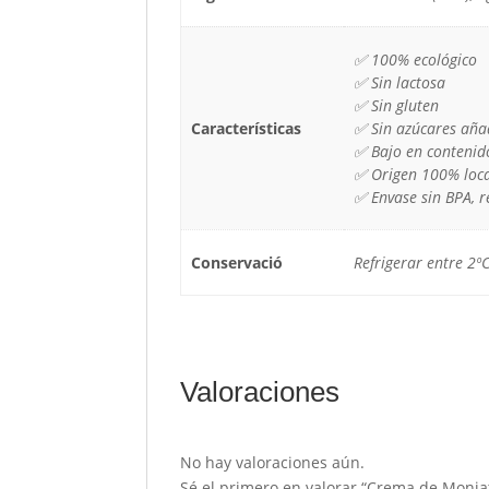
✅ 100% ecológico
✅ Sin lactosa
✅ Sin gluten
Características
✅ Sin azúcares aña
✅ Bajo en contenido
✅ Origen 100% loca
✅ Envase sin BPA, r
Conservació
Refrigerar entre 2º
Valoraciones
No hay valoraciones aún.
Sé el primero en valorar “Crema de Moniato