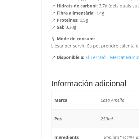
📌
Hidrats de carboni:
3,7g (dels quals suc
📌
Fibra alimentària:
1,4g
📌
Proteïnes:
0,5g
📌
Sal:
0,30g
🥄
Mode de consum:
Llesta per servir. Es pot prendre calenta o
📍
Disponible a:
El Terraló
–
Mercat Munici
Información adicional
Marca
Casa Amella
Pes
250ml
Ingredients
– Boniato* (41%), a