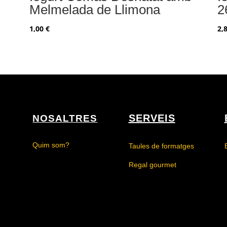
Melmelada de Llimona
2
1,00
€
2,
SERVEIS
NOSALTRES
Quim som?
Taules de formatges
Regal gourmet