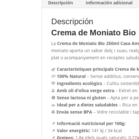
Descripción
Información adicional
Descripción
Crema de Moniato Bio
La
Crema de Moniato Bio 250ml Casa Am
moniato aporta un sabor dolç i suau, realç
plat o acompanyament en receptes saluda
🌿
Característiques principals Crema de 
🥔
100% Natural
– Sense additius, conserv
💚
Ingredients ecològics
– Cultiu sostenibl
🫒
Amb oli d’oliva verge extra
– Extret en 
🚫
Sense lactosa ni gluten
– Apta per a pe
🥗
Ideal per a dietes saludables
– Rica en 
♻
Envàs sense BPA
– Vidre reciclable i ta
📌
Informació nutricional per 100g:
📌
Valor energètic:
141 kJ / 34 kcal
📌
Greixos:
1,8g (dels quals saturats: 0,27g