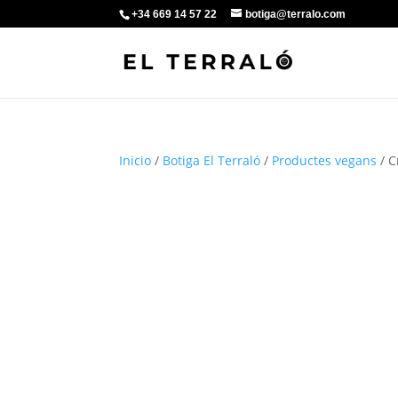
+34 669 14 57 22
botiga@terralo.com
Inicio
/
Botiga El Terraló
/
Productes vegans
/ C