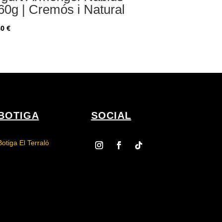
60g | Cremós i Natural
80
€
BOTIGA
SOCIAL
Botiga El Terraló