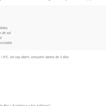
didos
 de sal
l
eciclable
C i 6ºC. Un cop obert, consumir abans de 3 dies.
 Bio | Ecológica y Sin Aditivos”