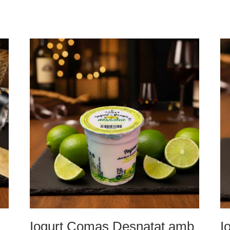
Iogurt Comas Desnatat amb
I