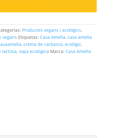
DIR AL CARRITO
ategorías:
Productes vegans i ecológics
,
s vegans
Etiquetas:
Casa Amella
,
casa amella
casaamella
,
crema de carbassó
,
ecològic
,
 lactosa
,
sopa ecològica
Marca:
Casa Amella