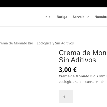
Inici
Botiga
Serveis
Nosaltr
rema de Moniato Bio | Ecológica y Sin Aditivos
Crema de Monia
Sin Aditivos
3,00
€
Crema de Moniato Bio 250ml
ecològics, sense conservants n
Crema
de
Moniato