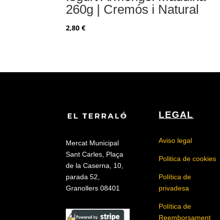
260g | Cremós i Natural
2,80
€
LEGAL
Aviso legal
Mercat Municipal
Sant Carles, Plaça
Politica de cookies
de la Caserna, 10,
Política de
parada 52,
privadesa
Granollers 08401
Política de
Reemborsament