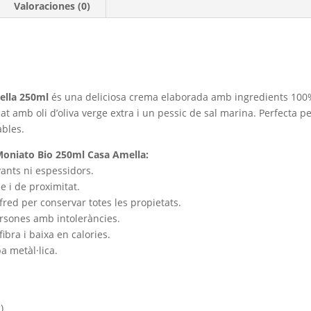
Valoraciones (0)
ella
250ml
és una deliciosa crema elaborada amb ingredients 100% 
at amb oli d’oliva verge extra i un pessic de sal marina. Perfecta p
bles.
Moniato Bio 250ml Casa Amella:
ants ni espessidors.
e i de proximitat.
fred per conservar totes les propietats.
rsones amb intoleràncies.
fibra i baixa en calories.
pa metàl·lica.
)