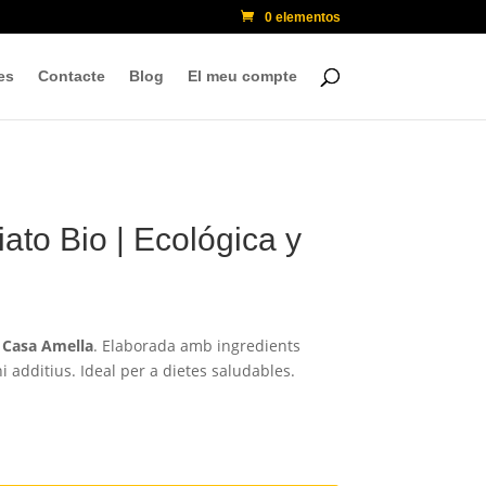
0 elementos
es
Contacte
Blog
El meu compte
to Bio | Ecológica y
 Casa Amella
. Elaborada amb ingredients
i additius. Ideal per a dietes saludables.