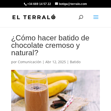
+34 669 14 57 22
botiga@terralo.com
¿Cómo hacer batido de
chocolate cremoso y
natural?
por
Comunicación
|
Abr 12, 2025
|
Batido