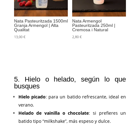
Nata Pasteuritzada 1500ml
Nata Armengol
Granja Armengol | Alta
Pasteuritzada 250ml |
Qualitat
Cremosa i Natural
13,00
€
2,80
€
5. Hielo o helado, según lo que
busques
Hielo picado
: para un batido refrescante, ideal en
verano.
Helado de vainilla o chocolate
: si prefieres un
batido tipo “milkshake”, más espeso y dulce.