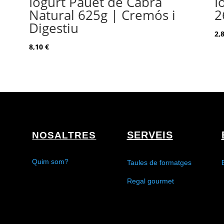
Iogurt Pauet de Cabra
I
Natural 625g | Cremós i
2
Digestiu
2,
8,10
€
SERVEIS
NOSALTRES
Quim som?
Taules de formatges
Regal gourmet