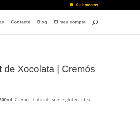
0 elementos
es
Contacte
Blog
El meu compte
 de Xocolata | Cremós
 500ml
. Cremós, natural i sense gluten. Ideal