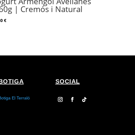
ogurt Armengol Avellanes
60g | Cremós i Natural
80
€
BOTIGA
SOCIAL
Botiga El Terraló