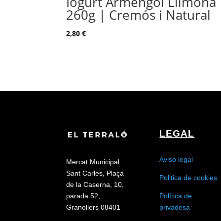
Iogurt Armengol Llimona
260g | Cremós i Natural
2,80
€
LEGAL
Aviso legal
Mercat Municipal
Sant Carles, Plaça
Politica de cookies
de la Caserna, 10,
Política de
parada 52,
privadesa
Granollers 08401