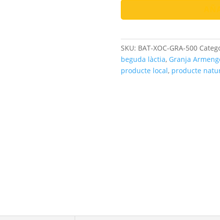
Xocolata
AÑA
|
Cremós
i
SKU:
BAT-XOC-GRA-500
Categ
Deliciós
beguda làctia
,
Granja Armeng
cantidad
producte local
,
producte natu