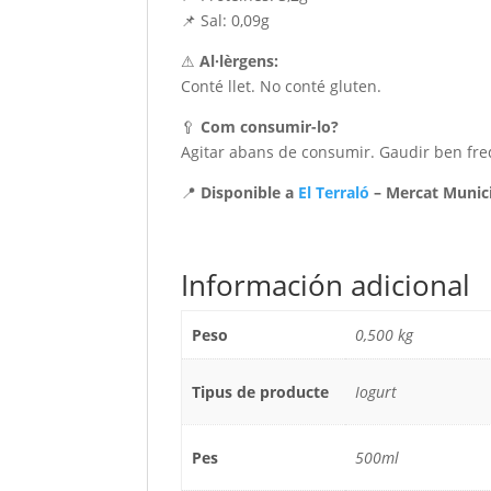
📌 Sal: 0,09g
⚠
Al·lèrgens:
Conté llet. No conté gluten.
🥄
Com consumir-lo?
Agitar abans de consumir. Gaudir ben fred
📍
Disponible a
El Terraló
– Mercat Munici
Información adicional
Peso
0,500 kg
Tipus de producte
Iogurt
Pes
500ml