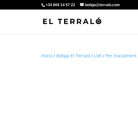
+34 669 14 57 22
botiga@terralo.com
Inicio
/
Botiga El Terraló
/
Llet
/
Per tractament