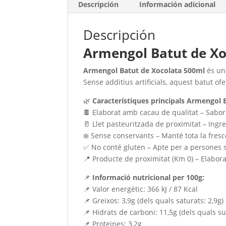
Descripción
Información adicional
Descripción
Armengol Batut de X
Armengol Batut de Xocolata 500ml
és un
Sense additius artificials, aquest batut of
🌿
Característiques principals Armengol 
🍫 Elaborat amb cacau de qualitat – Sabor 
🥛 Llet pasteuritzada de proximitat – Ingr
❄️ Sense conservants – Manté tota la fresc
✅ No conté gluten – Apte per a persones s
📍 Producte de proximitat (Km 0) – Elabor
📌
Informació nutricional per 100g:
📌 Valor energètic: 366 kJ / 87 Kcal
📌 Greixos: 3,9g (dels quals saturats: 2,9g)
📌 Hidrats de carboni: 11,5g (dels quals su
📌 Proteïnes: 3,2g