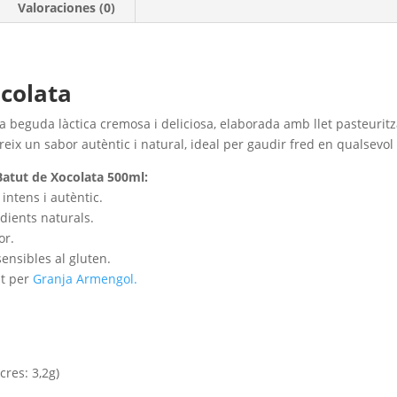
Valoraciones (0)
ocolata
a beguda làctica cremosa i deliciosa, elaborada amb llet pasteuritz
ereix un sabor autèntic i natural, ideal per gaudir fred en qualsevo
Batut de Xocolata 500ml:
intens i autèntic.
edients naturals.
or.
ensibles al gluten.
at per
Granja Armengol.
cres: 3,2g)