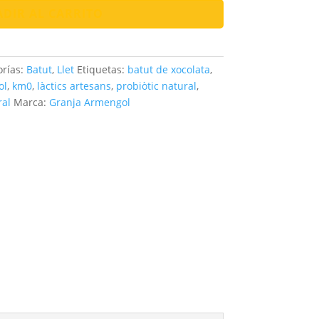
DIR AL CARRITO
orías:
Batut
,
Llet
Etiquetas:
batut de xocolata
,
ol
,
km0
,
làctics artesans
,
probiòtic natural
,
ral
Marca:
Granja Armengol