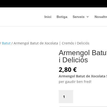
Inici
Botiga
Serveis
Nosaltr
/
Batut
/ Armengol Batut de Xocolata | Cremós i Deliciós
Armengol Batut
i Deliciós
2,80
€
Armengol Batut de Xocolata
per gaudir ben fred!
Armengol
Batut
de