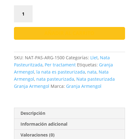
Nata
Pasteuritzada
1500ml
Granja
AÑADIR AL CARRITO
Armengol
|
Alta
SKU:
NAT-PAS-ARG-1500
Categorías:
Llet
,
Nata
Qualitat
Pasteuritzada
,
Per tractament
Etiquetas:
Granja
cantidad
Armengol
,
la nata es pasteurizada
,
nata
,
Nata
Armengol
,
nata pasteurizada
,
Nata pasteurizada
Granja Armengol
Marca:
Granja Armengol
Descripción
Información adicional
Valoraciones (0)