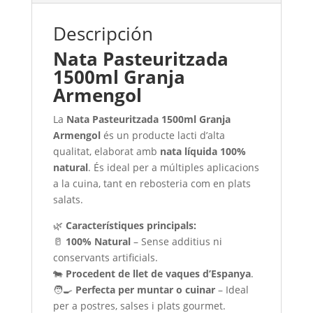
Descripción
Nata Pasteuritzada
1500ml Granja
Armengol
La
Nata Pasteuritzada 1500ml Granja
Armengol
és un producte lacti d’alta
qualitat, elaborat amb
nata líquida 100%
natural
. És ideal per a múltiples aplicacions
a la cuina, tant en rebosteria com en plats
salats.
🌿
Característiques principals:
🥛
100% Natural
– Sense additius ni
conservants artificials.
🐄
Procedent de llet de vaques d’Espanya
.
🧑‍🍳
Perfecta per muntar o cuinar
– Ideal
per a postres, salses i plats gourmet.