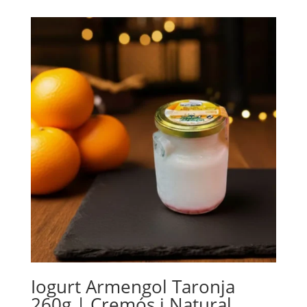
Iogurt Armengol Taronja
260g | Cremós i Natural