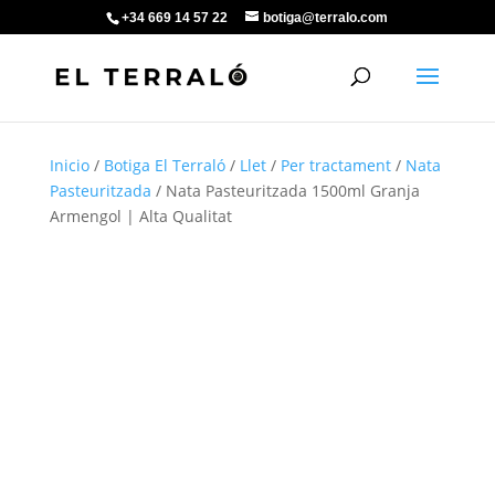
+34 669 14 57 22
botiga@terralo.com
Inicio
/
Botiga El Terraló
/
Llet
/
Per tractament
/
Nata
Pasteuritzada
/ Nata Pasteuritzada 1500ml Granja
Armengol | Alta Qualitat