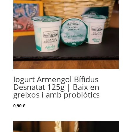
Iogurt Armengol Bífidus
Desnatat 125g | Baix en
greixos i amb probiòtics
0,90
€