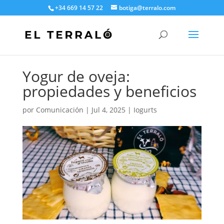
+34 669 14 57 22
botiga@terralo.com
Yogur de oveja:
propiedades y beneficios
por
Comunicación
|
Jul 4, 2025
|
Iogurts