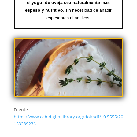
el
yogur de oveja sea naturalmente más
espeso y nutritivo
, sin necesidad de añadir
espesantes ni aditivos.
Fuente:
https://www.cabidigitallibrary.org/doi/pdf/10.5555/20
163289236