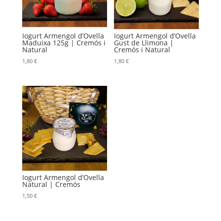
Iogurt Armengol d’Ovella
Iogurt Armengol d’Ovella
Maduixa 125g | Cremós i
Gust de Llimona |
Natural
Cremós i Natural
1,80
€
1,80
€
Iogurt Armengol d’Ovella
Natural | Cremós
1,50
€