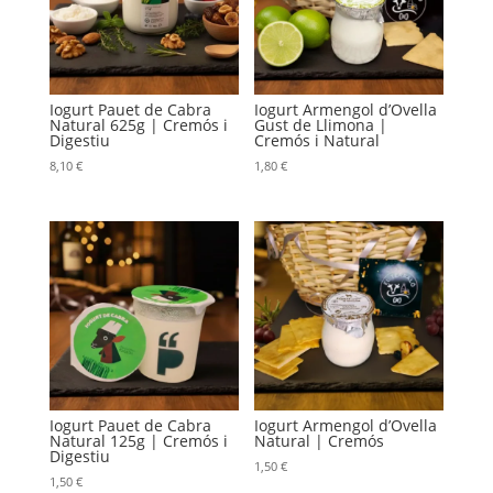
Iogurt Pauet de Cabra
Iogurt Armengol d’Ovella
Natural 625g | Cremós i
Gust de Llimona |
Digestiu
Cremós i Natural
8,10
€
1,80
€
Iogurt Pauet de Cabra
Iogurt Armengol d’Ovella
Natural 125g | Cremós i
Natural | Cremós
Digestiu
1,50
€
1,50
€