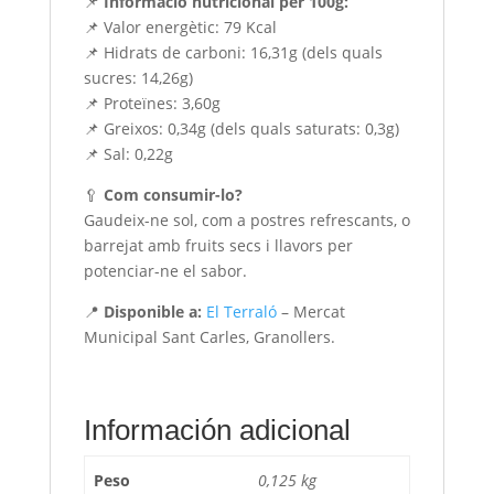
📌
Informació nutricional per 100g:
📌 Valor energètic: 79 Kcal
📌 Hidrats de carboni: 16,31g (dels quals
sucres: 14,26g)
📌 Proteïnes: 3,60g
📌 Greixos: 0,34g (dels quals saturats: 0,3g)
📌 Sal: 0,22g
🥄
Com consumir-lo?
Gaudeix-ne sol, com a postres refrescants, o
barrejat amb fruits secs i llavors per
potenciar-ne el sabor.
📍
Disponible a:
El Terraló
– Mercat
Municipal Sant Carles, Granollers.
Información adicional
Peso
0,125 kg