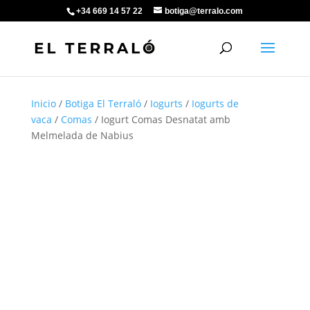
+34 669 14 57 22
botiga@terralo.com
Inicio
/
Botiga El Terraló
/
Iogurts
/
Iogurts de
vaca
/
Comas
/ Iogurt Comas Desnatat amb
Melmelada de Nabius