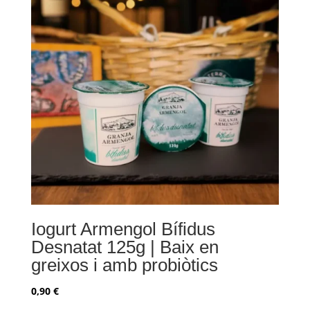
Iogurt Armengol Bífidus
Desnatat 125g | Baix en
greixos i amb probiòtics
0,90
€