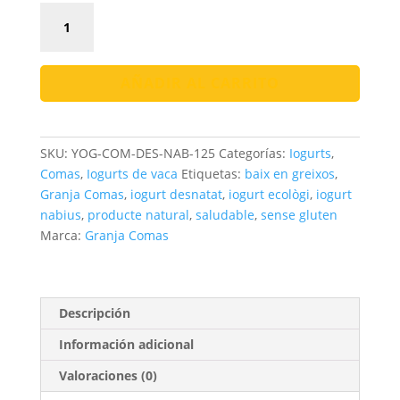
Iogurt
Comas
Desnatat
amb
AÑADIR AL CARRITO
Melmelada
de
Nabius
SKU:
YOG-COM-DES-NAB-125
Categorías:
Iogurts
,
cantidad
Comas
,
Iogurts de vaca
Etiquetas:
baix en greixos
,
Granja Comas
,
iogurt desnatat
,
iogurt ecològi
,
iogurt
nabius
,
producte natural
,
saludable
,
sense gluten
Marca:
Granja Comas
Descripción
Información adicional
Valoraciones (0)