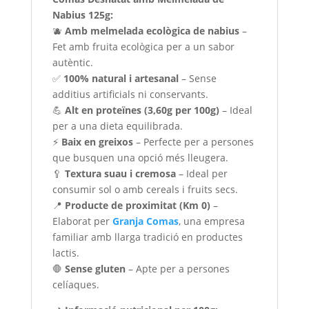
Nabius 125g:
🫐
Amb melmelada ecològica de nabius
–
Fet amb fruita ecològica per a un sabor
autèntic.
✅
100% natural i artesanal
– Sense
additius artificials ni conservants.
💪
Alt en proteïnes (3,60g per 100g)
– Ideal
per a una dieta equilibrada.
⚡
Baix en greixos
– Perfecte per a persones
que busquen una opció més lleugera.
🥄
Textura suau i cremosa
– Ideal per
consumir sol o amb cereals i fruits secs.
📍
Producte de proximitat (Km 0)
–
Elaborat per
Granja Comas
, una empresa
familiar amb llarga tradició en productes
lactis.
🛑
Sense gluten
– Apte per a persones
celíaques.