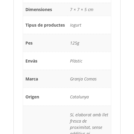
Dimensiones
7 × 7 × 5 cm
Tipus de productes
Iogurt
Pes
125g
Envàs
Plàstic
Marca
Granja Comas
Origen
Catalunya
Sí, elaborat amb llet
fresca de
proximitat, sense
additius ni