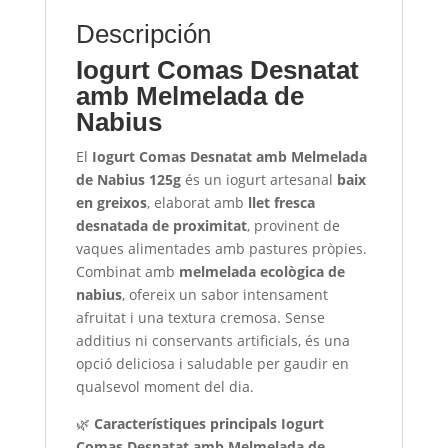
Descripción
Iogurt Comas Desnatat
amb Melmelada de
Nabius
El
Iogurt Comas Desnatat amb Melmelada
de Nabius 125g
és un iogurt artesanal
baix
en greixos
, elaborat amb
llet fresca
desnatada de proximitat
, provinent de
vaques alimentades amb pastures pròpies.
Combinat amb
melmelada ecològica de
nabius
, ofereix un sabor intensament
afruitat i una textura cremosa. Sense
additius ni conservants artificials, és una
opció deliciosa i saludable per gaudir en
qualsevol moment del dia.
🌿
Característiques principals Iogurt
Comas Desnatat amb Melmelada de