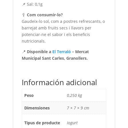
📌 Sal: 0,1g
🥄
Com consumir-lo?
Gaudeix-lo sol, com a postres refrescants, o
barrejat amb fruits secs i llavors per
potenciar-ne el sabor i els beneficis
nutricionals.
📍
Disponible a
El Terraló
– Mercat
Municipal Sant Carles, Granollers.
Información adicional
Peso
0,250 kg
Dimensiones
7 × 7 × 9 cm
Tipus de producte
Iogurt