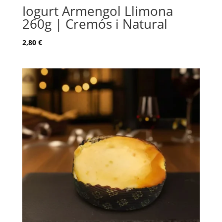
Iogurt Armengol Llimona
260g | Cremós i Natural
2,80
€