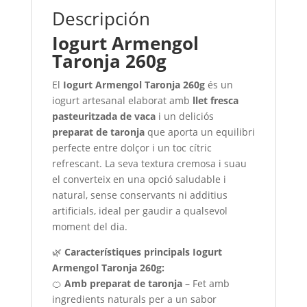
Descripción
Iogurt Armengol
Taronja 260g
El
Iogurt Armengol Taronja 260g
és un
iogurt artesanal elaborat amb
llet fresca
pasteuritzada de vaca
i un deliciós
preparat de taronja
que aporta un equilibri
perfecte entre dolçor i un toc cítric
refrescant. La seva textura cremosa i suau
el converteix en una opció saludable i
natural, sense conservants ni additius
artificials, ideal per gaudir a qualsevol
moment del dia.
🌿
Característiques principals Iogurt
Armengol Taronja 260g:
🍊
Amb preparat de taronja
– Fet amb
ingredients naturals per a un sabor