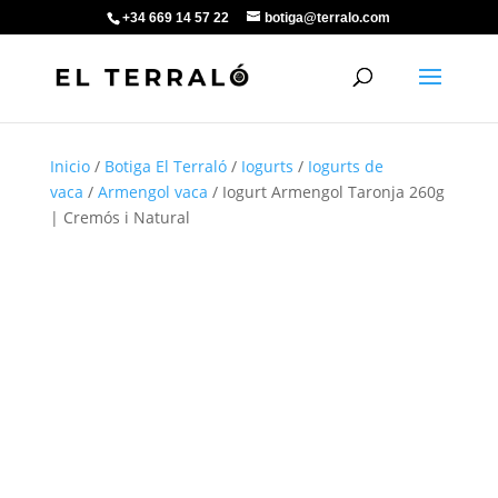
+34 669 14 57 22
botiga@terralo.com
Inicio
/
Botiga El Terraló
/
Iogurts
/
Iogurts de
vaca
/
Armengol vaca
/ Iogurt Armengol Taronja 260g
| Cremós i Natural