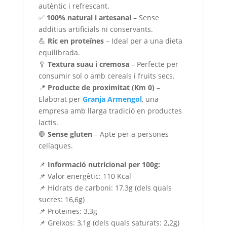
autèntic i refrescant.
✅
100% natural i artesanal
– Sense
additius artificials ni conservants.
💪
Ric en proteïnes
– Ideal per a una dieta
equilibrada.
🥄
Textura suau i cremosa
– Perfecte per
consumir sol o amb cereals i fruits secs.
📍
Producte de proximitat (Km 0)
–
Elaborat per
Granja Armengol
, una
empresa amb llarga tradició en productes
lactis.
🛑
Sense gluten
– Apte per a persones
celíaques.
📌
Informació nutricional per 100g:
📌 Valor energètic: 110 Kcal
📌 Hidrats de carboni: 17,3g (dels quals
sucres: 16,6g)
📌 Proteïnes: 3,3g
📌 Greixos: 3,1g (dels quals saturats: 2,2g)