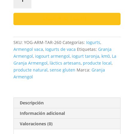
Armengol
Taronja
260g
AÑADIR AL CARRITO
|
Cremós
i
SKU:
YOG-ARM-TAR-260
Categorías:
Iogurts
,
Natural
Armengol vaca
,
Iogurts de vaca
Etiquetas:
Granja
cantidad
Armengol
,
iogourt armengol
,
iogurt taronja
,
km0
,
La
Granja Armengol
,
làctics artesans
,
producte local
,
producte natural
,
sense gluten
Marca:
Granja
Armengol
Descripción
Información adicional
Valoraciones (0)