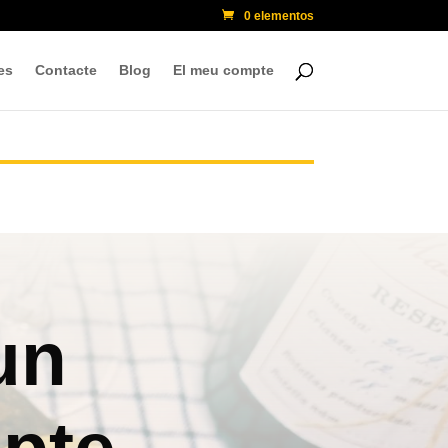
0 elementos
es
Contacte
Blog
El meu compte
un