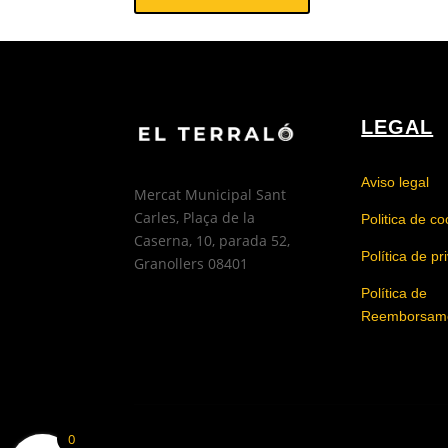
LEGAL
Aviso legal
Mercat Municipal Sant
Carles, Plaça de la
Politica de co
Caserna, 10, parada 52,
Política de p
Granollers 08401
Política de
Reemborsam
0