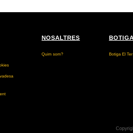
NOSALTRES
BOTIG
Quim som?
Botiga El Ter
okies
rivadesa
ent
Copyrigh