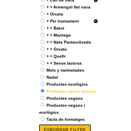
+ Llet de vaca
+ + Armengol llet vaca
+ Orxata
+ Per tractament
+ + Batut
+ + Mantega
+ + Nata Pasteuritzada
+ + Orxata
+ + Quefir
+ + Sense lactosa
Mels y melmelades
Nadal
Productes ecológics
Productes sense lactosa
Productes vegans
Productes vegans i
ecológics
Taula de formatges
ESBORRAR FILTRE