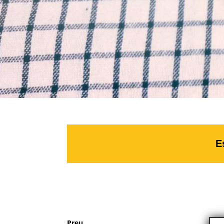
E
Preu