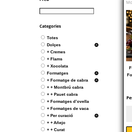
Mo
Categories
Totes
Dolçes
+ Cremes
+ Flams
+ Xocolata
F
Formatges
Fo
+ Formatge de cabra
+ + Montbrú cabra
+ + Pauet cabra
Pe
+ Formatges d’ovella
+ Formatges de vaca
Fo
+ Per curació
Ll
+ + Añejo
de
+ + Curat