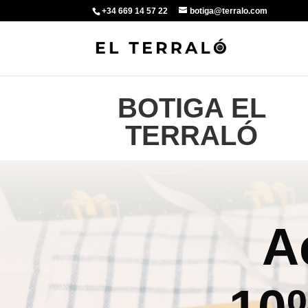
+34 669 14 57 22
botiga@terralo.com
BOTIGA EL
TERRALÓ
A