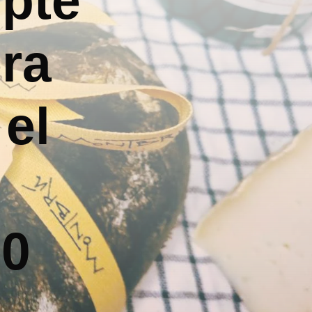
pte
era
el
0