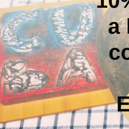
10
a 
c