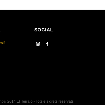
A
SOCIAL
raló
t © 2014 El Terraló - Tots els drets reservats