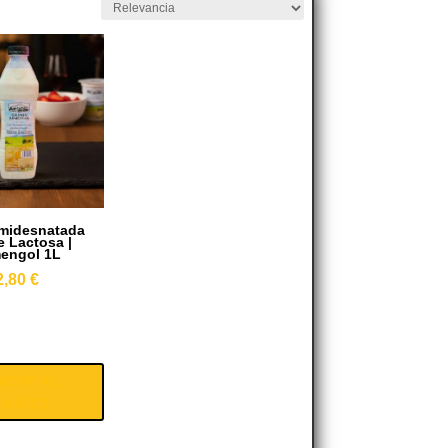
emidesnatada
 Lactosa |
engol 1L
2,80
€
atada
ADIR AL
ARRITO