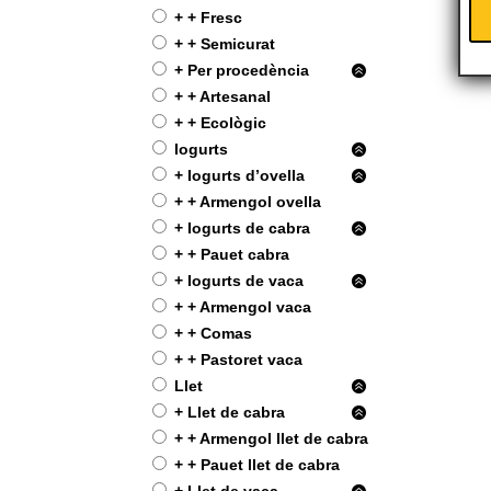
Ca
+ + Fresc
Mo
+ + Semicurat
|
+ Per procedència
Fo
+ + Artesanal
Ba
+ + Ecològic
en
Iogurts
Gr
+ Iogurts d’ovella
i
+ + Armengol ovella
Se
+ Iogurts de cabra
+ + Pauet cabra
La
+ Iogurts de vaca
ca
+ + Armengol vaca
+ + Comas
+ + Pastoret vaca
Llet
+ Llet de cabra
+ + Armengol llet de cabra
+ + Pauet llet de cabra