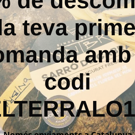
% de descom
la teva prim
omanda amb 
codi
ELTERRALO1
Només enviaments a Catalunya