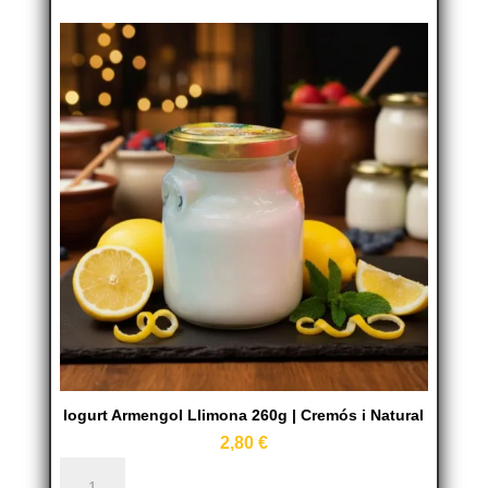
|
Cremós
i
refrescant
cantidad
Iogurt Armengol Llimona 260g | Cremós i Natural
2,80
€
Iogurt