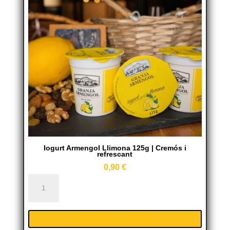
en
proteïnes
cantidad
Iogurt Armengol Llimona 125g | Cremós i
refrescant
0,90
€
Iogurt
Armengol
Llimona
AÑADIR AL CARRITO
125g