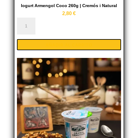
Iogurt Armengol Coco 260g | Cremós i Natural
2,80
€
Iogurt
Armengol
Coco
AÑADIR AL CARRITO
260g
|
Cremós
i
Natural
cantidad