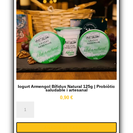
greixos
i
amb
probiòtics
cantidad
Iogurt Armengol Bífidus Natural 125g | Probiòtic
saludable i artesanal
0,90
€
Iogurt
Armengol
Bífidus
AÑADIR AL CARRITO
Natural