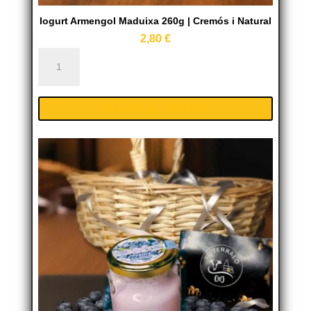
Iogurt Armengol Maduixa 260g | Cremós i Natural
2,80
€
Iogurt
Armengol
Maduixa
AÑADIR AL CARRITO
260g
|
Cremós
i
Natural
cantidad