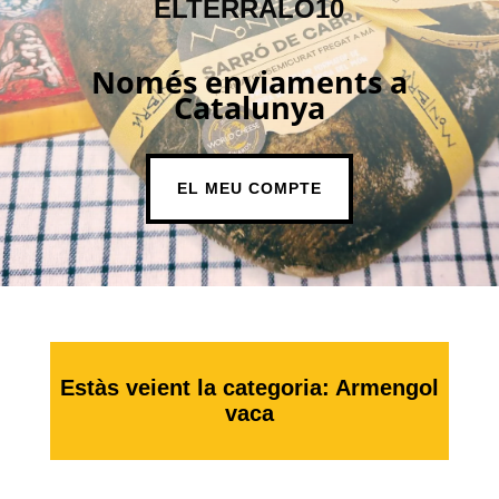
ELTERRALO10
Només enviaments a
Catalunya
EL MEU COMPTE
Estàs veient la categoria: Armengol
vaca