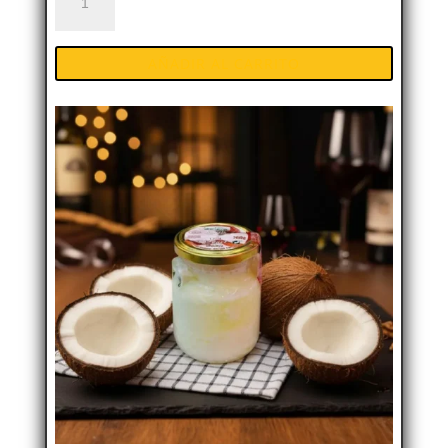
Armengol
Coco
AÑADIR AL CARRITO
125g
|
Sabor
autèntic
cantidad