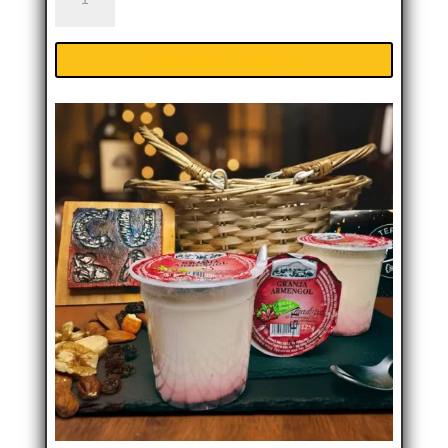
Armengol
Llimona
AÑADIR AL CARRITO
260g
|
Cremós
i
Natural
cantidad