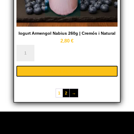
Iogurt Armengol Nabius 260g | Cremós i Natural
2,80
€
Iogurt
Armengol
Nabius
AÑADIR AL CARRITO
260g
|
Cremós
1
2
→
i
Natural
cantidad