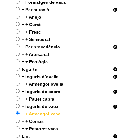
+ Formatges de vaca
+ Per curació
+ + Añejo
+ + Curat
+ + Fresc
+ + Semicurat
+ Per procedència
+ + Artesanal
+ + Ecològic
Iogurts
+ Iogurts d’ovella
+ + Armengol ovella
+ Iogurts de cabra
+ + Pauet cabra
+ Iogurts de vaca
+ + Armengol vaca
+ + Comas
+ + Pastoret vaca
Llet