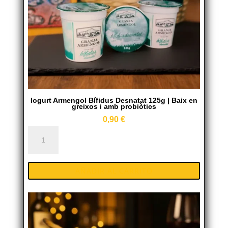
Iogurt Armengol Bífidus Desnatat 125g | Baix en
greixos i amb probiòtics
0,90
€
Iogurt
Armengol
Bífidus
AÑADIR AL CARRITO
Desnatat
125g
|
Baix
en