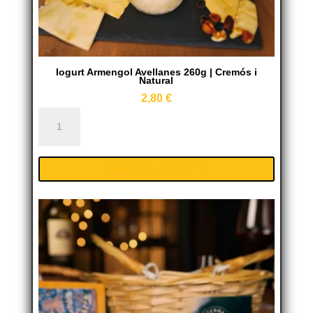
Iogurt Armengol Avellanes 260g | Cremós i
Natural
2,80
€
Iogurt
Armengol
Avellanes
AÑADIR AL CARRITO
260g
|
Cremós
i
Natural
cantidad