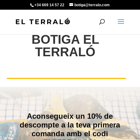
+34 669 14 57 22
botiga@terralo.com
BOTIGA EL
TERRALÓ
Aconsegueix un 10% de
descompte a la teva primera
comanda amb el codi