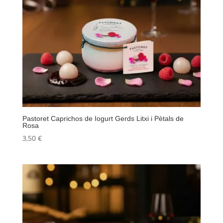
Pastoret Caprichos de Iogurt Gerds Litxi i Pètals de
Rosa
3,50
€