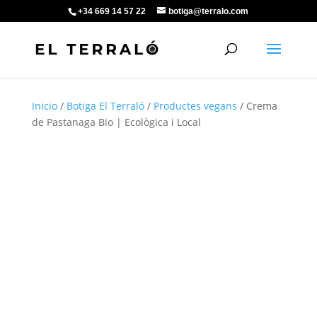
+34 669 14 57 22
botiga@terralo.com
Inicio
/
Botiga El Terraló
/
Productes vegans
/ Crema
de Pastanaga Bio | Ecològica i Local