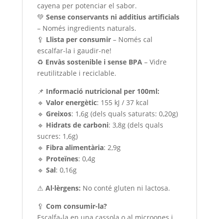
cayena per potenciar el sabor.
💚
Sense conservants ni additius artificials
– Només ingredients naturals.
🥄
Llista per consumir
– Només cal
escalfar-la i gaudir-ne!
♻️
Envàs sostenible i sense BPA
– Vidre
reutilitzable i reciclable.
📌
Informació nutricional per 100ml:
🔹
Valor energètic
: 155 kJ / 37 kcal
🔹
Greixos
: 1,6g (dels quals saturats: 0,20g)
🔹
Hidrats de carboni
: 3,8g (dels quals
sucres: 1,6g)
🔹
Fibra alimentària
: 2,9g
🔹
Proteïnes
: 0,4g
🔹
Sal
: 0,16g
⚠
Al·lèrgens:
No conté gluten ni lactosa.
🥄
Com consumir-la?
Escalfa-la en una cassola o al microones i