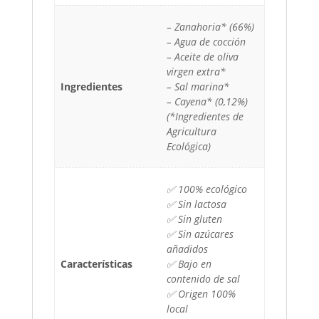
– Zanahoria* (66%)
– Agua de cocción
– Aceite de oliva
virgen extra*
Ingredientes
– Sal marina*
– Cayena* (0,12%)
(*Ingredientes de
Agricultura
Ecológica)
✅ 100% ecológico
✅ Sin lactosa
✅ Sin gluten
✅ Sin azúcares
añadidos
Características
✅ Bajo en
contenido de sal
✅ Origen 100%
local