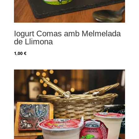
Iogurt Comas amb Melmelada
de Llimona
1,00
€