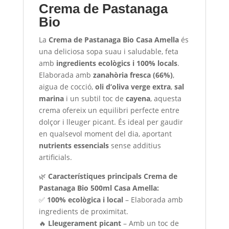
Crema de Pastanaga
Bio
La
Crema de Pastanaga Bio Casa Amella
és
una deliciosa sopa suau i saludable, feta
amb
ingredients ecològics i 100% locals
.
Elaborada amb
zanahòria fresca (66%)
,
aigua de cocció,
oli d’oliva verge extra
,
sal
marina
i un subtil toc de
cayena
, aquesta
crema ofereix un equilibri perfecte entre
dolçor i lleuger picant. És ideal per gaudir
en qualsevol moment del dia, aportant
nutrients essencials
sense additius
artificials.
🌿
Característiques principals Crema de
Pastanaga Bio 500ml Casa Amella:
✅
100% ecològica i local
– Elaborada amb
ingredients de proximitat.
🔥
Lleugerament picant
– Amb un toc de