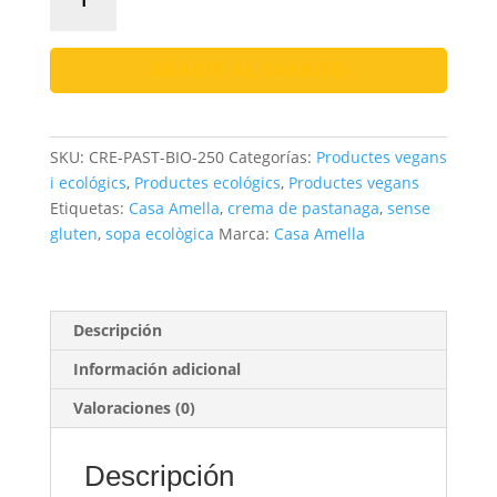
de
Pastanaga
Bio
AÑADIR AL CARRITO
|
Ecològica
i
SKU:
CRE-PAST-BIO-250
Categorías:
Productes vegans
Local
i ecológics
,
Productes ecológics
,
Productes vegans
cantidad
Etiquetas:
Casa Amella
,
crema de pastanaga
,
sense
gluten
,
sopa ecològica
Marca:
Casa Amella
Descripción
Información adicional
Valoraciones (0)
Descripción