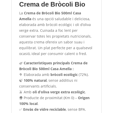
Crema de Bròcoli Bio
La
Crema de Bròcoli Bio 500ml Casa
Amella
és una opció saludable i deliciosa,
elaborada amb bròcoli ecològic i oli d’oliva
verge extra. Cuinada a foc lent per
conservar totes les propietats nutricionals,
aquesta crema ofereix un sabor suau i
equilibrat. Un plat perfecte per a qualsevol
ocasió, ideal per consumir calent o fred.
🌿
Característiques principals Crema de
Bròcoli Bio 500ml Casa Amella :
🥦 Elaborada amb
bròcoli ecològic
(72%).
🍃
100% natural
, sense additius ni
conservants artificials.
🫒 Amb
oli d’oliva verge extra ecològic
.
🌍 Producte de proximitat (Km 0) –
Origen
100% local
.
✅
Envàs de vidre reciclable
, sense BPA.