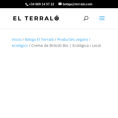
+34 669 14 57 22
botiga@terralo.com
Inicio
/
Botiga El Terraló
/
Productes vegans i
ecológics
/ Crema de Bròcoli Bio | Ecològica i Local