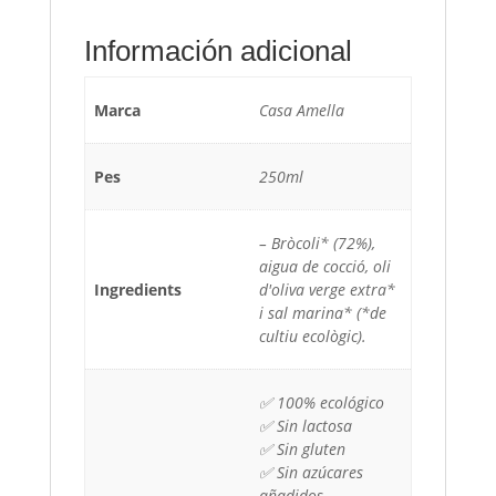
Información adicional
Marca
Casa Amella
Pes
250ml
– Bròcoli* (72%),
aigua de cocció, oli
Ingredients
d'oliva verge extra*
i sal marina* (*de
cultiu ecològic).
✅ 100% ecológico
✅ Sin lactosa
✅ Sin gluten
✅ Sin azúcares
añadidos