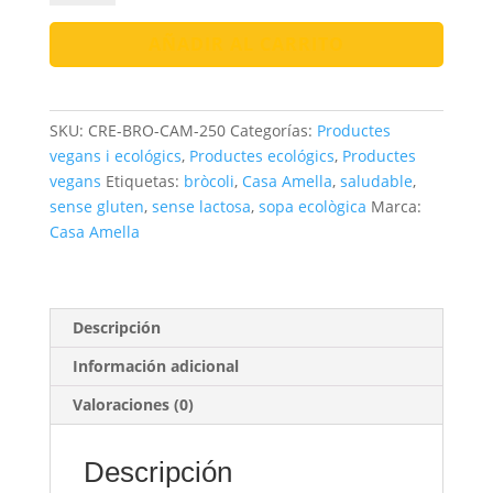
Bròcoli
Bio
AÑADIR AL CARRITO
|
Ecològica
i
SKU:
CRE-BRO-CAM-250
Categorías:
Productes
Local
vegans i ecológics
,
Productes ecológics
,
Productes
cantidad
vegans
Etiquetas:
bròcoli
,
Casa Amella
,
saludable
,
sense gluten
,
sense lactosa
,
sopa ecològica
Marca:
Casa Amella
Descripción
Información adicional
Valoraciones (0)
Descripción