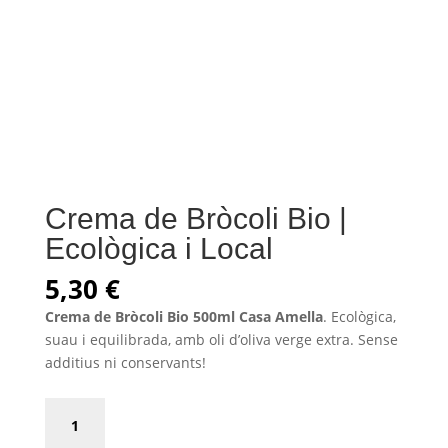
Crema de Bròcoli Bio |
Ecològica i Local
5,30
€
Crema de Bròcoli Bio 500ml Casa Amella
. Ecològica,
suau i equilibrada, amb oli d’oliva verge extra. Sense
additius ni conservants!
Crema
de