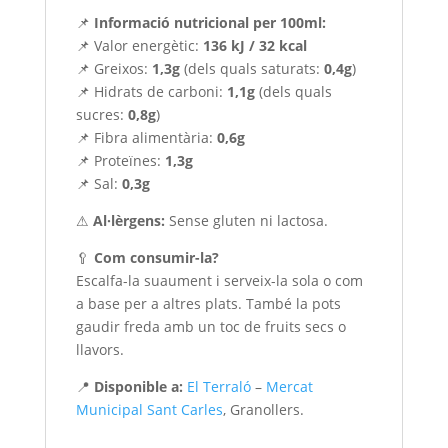
📌
Informació nutricional per 100ml:
📌 Valor energètic:
136 kJ / 32 kcal
📌 Greixos:
1,3g
(dels quals saturats:
0,4g
)
📌 Hidrats de carboni:
1,1g
(dels quals
sucres:
0,8g
)
📌 Fibra alimentària:
0,6g
📌 Proteïnes:
1,3g
📌 Sal:
0,3g
⚠
Al·lèrgens:
Sense gluten ni lactosa.
🥄
Com consumir-la?
Escalfa-la suaument i serveix-la sola o com
a base per a altres plats. També la pots
gaudir freda amb un toc de fruits secs o
llavors.
📍
Disponible a:
El Terraló
–
Mercat
Municipal Sant Carles
, Granollers.