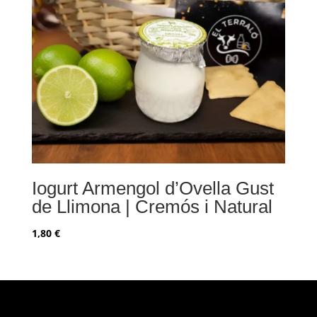
Iogurt Armengol d’Ovella Gust
de Llimona | Cremós i Natural
1,80
€