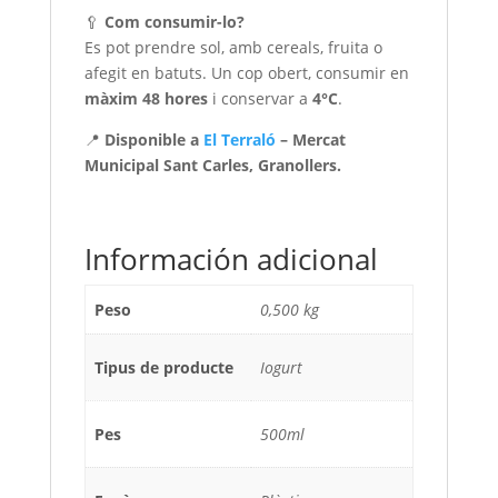
🥄
Com consumir-lo?
Es pot prendre sol, amb cereals, fruita o
afegit en batuts. Un cop obert, consumir en
màxim 48 hores
i conservar a
4°C
.
📍
Disponible a
El Terraló
– Mercat
Municipal Sant Carles, Granollers.
Información adicional
Peso
0,500 kg
Tipus de producte
Iogurt
Pes
500ml