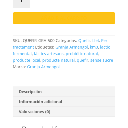
Quefir
Natural
|
AÑADIR AL CARRITO
Sense
Sucre
cantidad
SKU:
QUEFIR-GRA-500
Categorías:
Quefir
,
Llet
,
Per
tractament
Etiquetas:
Granja Armengol
,
km0
,
làctic
fermentat
,
làctics artesans
,
probiòtic natural
,
producte local
,
producte natural
,
quefir
,
sense sucre
Marca:
Granja Armengol
Descripción
Información adicional
Valoraciones (0)