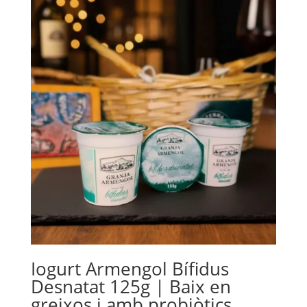
Iogurt Armengol Bífidus
Desnatat 125g | Baix en
greixos i amb probiòtics