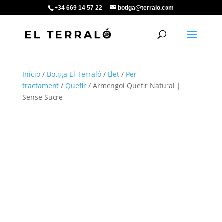
+34 669 14 57 22
botiga@terralo.com
Inicio
/
Botiga El Terraló
/
Llet
/
Per
tractament
/
Quefir
/ Armengol Quefir Natural |
Sense Sucre