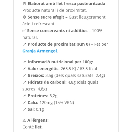
🥛
Elaborat amb llet fresca pasteuritzada
–
Producte natural i de proximitat.
🚫
Sense sucre afegit
– Gust lleugerament
àcid i refrescant.
✅
Sense conservants ni additius
– 100%
natural.
📍
Producte de proximitat (Km 0)
– Fet per
Granja Armengol
.
📌
Informació nutricional per 100g:
📌
Valor energètic:
265,5 KJ / 63,5 Kcal
📌
Greixos:
3,5g (dels quals saturats: 2,4g)
📌
Hidrats de carboni:
4,8g (dels quals
sucres: 4,8g)
📌
Proteïnes:
3,2g
📌
Calci:
120mg (15% VRN)
📌
Sal:
0,1g
⚠
Al·lèrgens:
Conté
llet
.