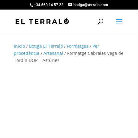
+34 669 14 57 22
botiga@terralo.com
Inicio
/
Botiga El Terraló
/
Formatges
/
Per
procedència
/
Artesanal
/ Formatge Cabrales Vega de
Tordín DOP | Astúries