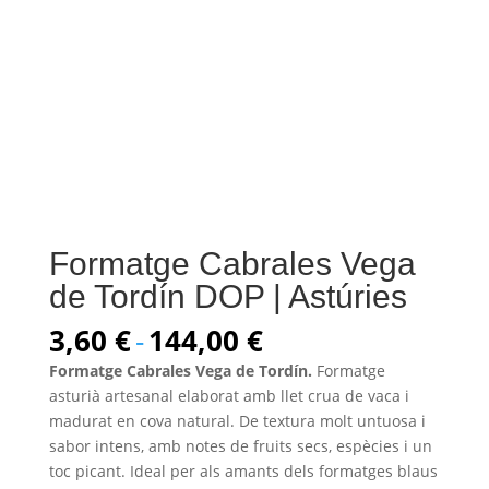
Formatge Cabrales Vega
de Tordín DOP | Astúries
Rango
3,60
€
-
144,00
€
de
Formatge Cabrales Vega de Tordín.
Formatge
precios:
asturià artesanal elaborat amb llet crua de vaca i
desde
madurat en cova natural. De textura molt untuosa i
3,60 €
sabor intens, amb notes de fruits secs, espècies i un
hasta
toc picant. Ideal per als amants dels formatges blaus