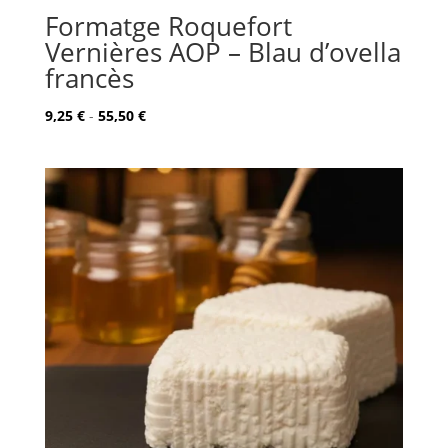
Formatge Roquefort
Vernières AOP – Blau d’ovella
francès
Rango
9,25
€
-
55,50
€
de
precios:
desde
9,25 €
hasta
55,50 €