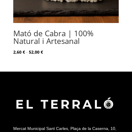
Mató de Cabra | 100%
Natural i Artesanal
Rango
2,60
€
-
52,00
€
de
precios:
desde
2,60 €
hasta
52,00 €
Mercat Municipal Sant Carles, Plaça de la Caserna, 10,