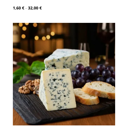
Rango
1,60
€
-
32,00
€
de
precios:
desde
1,60 €
hasta
32,00 €