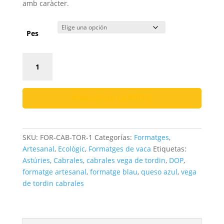
144,00 €
amb caràcter.
Pes
Formatge
Cabrales
Vega
de
AÑADIR AL CARRITO
Tordín
DOP
|
SKU:
FOR-CAB-TOR-1
Categorías:
Formatges
,
Astúries
Artesanal
,
Ecològic
,
Formatges de vaca
Etiquetas:
cantidad
Astúries
,
Cabrales
,
cabrales vega de tordin
,
DOP
,
formatge artesanal
,
formatge blau
,
queso azul
,
vega
de tordin cabrales