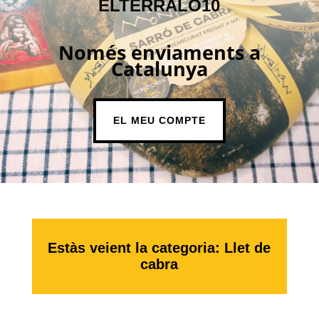
ELTERRALO10
Només enviaments a
Catalunya
EL MEU COMPTE
Estàs veient la categoria: Llet de
cabra