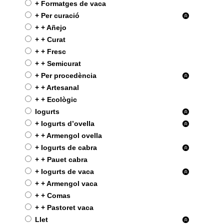
+ Formatges de vaca
+ Per curació
+ + Añejo
+ + Curat
+ + Fresc
+ + Semicurat
+ Per procedència
+ + Artesanal
+ + Ecològic
Iogurts
+ Iogurts d’ovella
+ + Armengol ovella
+ Iogurts de cabra
+ + Pauet cabra
+ Iogurts de vaca
+ + Armengol vaca
+ + Comas
+ + Pastoret vaca
Llet