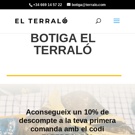
+34 669 14 57 22
botiga@terralo.com
BOTIGA EL
TERRALÓ
Aconsegueix un 10% de
descompte a la teva primera
comanda amb el codi