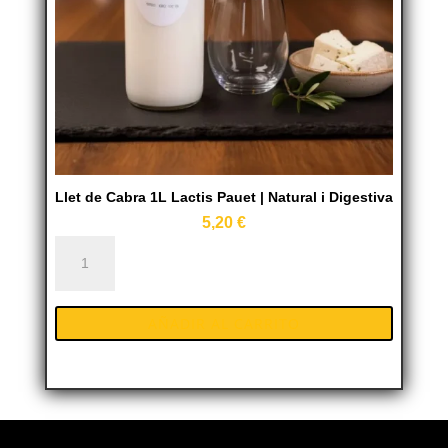
Llet de Cabra 1L Lactis Pauet | Natural i Digestiva
5,20
€
Llet
de
Cabra
AÑADIR AL CARRITO
1L
Lactis
Pauet
|
Natural