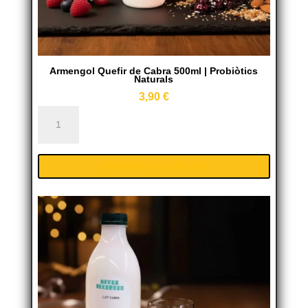
Armengol Quefir de Cabra 500ml | Probiòtics
Naturals
3,90
€
Armengol
Quefir
de
AÑADIR AL CARRITO
Cabra
500ml
|
Probiòtics
Naturals
cantidad