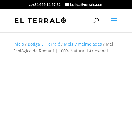
+34 669 14 57 22
botiga@terralo.com
Inicio
/
Botiga El Terraló
/
Mels y melmelades
/ Mel
Ecològica de Romaní | 100% Natural i Artesanal