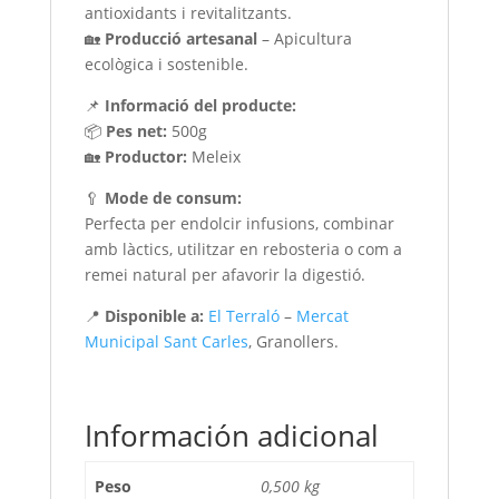
antioxidants i revitalitzants.
🏡
Producció artesanal
– Apicultura
ecològica i sostenible.
📌
Informació del producte:
📦
Pes net:
500g
🏡
Productor:
Meleix
🥄
Mode de consum:
Perfecta per endolcir infusions, combinar
amb làctics, utilitzar en rebosteria o com a
remei natural per afavorir la digestió.
📍
Disponible a:
El Terraló
–
Mercat
Municipal Sant Carles
, Granollers.
Información adicional
Peso
0,500 kg