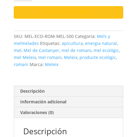
de
Romaní
AÑADIR AL CARRITO
|
100%
Natural
SKU:
MEL-ECO-ROM-MEL-500
Categoría:
Mels y
i
melmelades
Etiquetas:
apicultura
,
energia natural
,
Artesanal
mel
,
Mel de Castanyer
,
mel de romani
,
mel ecológic
,
cantidad
mel Meleix
,
mel romani
,
Meleix
,
producte ecològic
,
romani
Marca:
Meleix
Descripción
Información adicional
Valoraciones (0)
Descripción